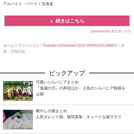
アルバイト・パート / 北海道
続きはこちら
sponsored by 求人ボックス
ホーム
>
ファッション
>
Rakuten GirlsAward 2018 SPRING/SUMMER
> 画
像・写真詳細
ピックアップ
可愛いシルバニアまとめ
『鬼滅の刃』の再現ほか、人気のシルバニア投稿を
公開
癒やしの猫まとめ
人気タレント猫、猫写真集…キュートな猫ズラリ