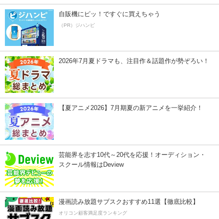
自販機にピッ！ですぐに買えちゃう
（PR）ジハンピ
2026年7月夏ドラマも、注目作＆話題作が勢ぞろい！
【夏アニメ2026】7月期夏の新アニメを一挙紹介！
芸能界を志す10代～20代を応援！オーディション・
スクール情報はDeview
漫画読み放題サブスクおすすめ11選【徹底比較】
オリコン顧客満足度ランキング