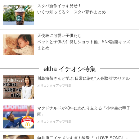
スタバ新作イッキ見せ！
いくつ知ってる？ スタバ新作まとめ
天使級に可愛い子供たち
ペットと子供の仲良しショット他、SNS話題キッズ
まとめ
eltha イチオシ特集
川島海荷さんと学ぶ 日常に潜む“人身取引”のリアル
オリコンタイアップ特集
マクドナルドが40年にわたり支える「小学生の甲子
園」
オリコンタイアップ特集
向井康二イケメンすぎ！純愛『（LOVE SONG）』