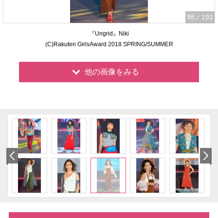
98
／191
『Ungrid』Niki
(C)Rakuten GirlsAward 2018 SPRING/SUMMER
他の画像をみる