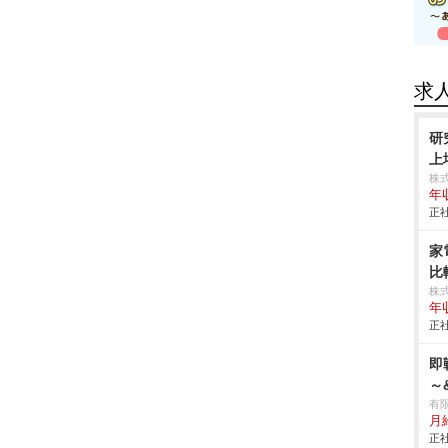
求
研
上
株
年
正社
家
比
株
年
正社
即
～
有限
月
正社