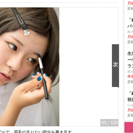
月
正社
「
バ
株
月
正社
生
ー
ラ
株
年
正社
「
祝
Co
月
正社
49
／109
ダーで、眉毛の足りない部分を書き足す