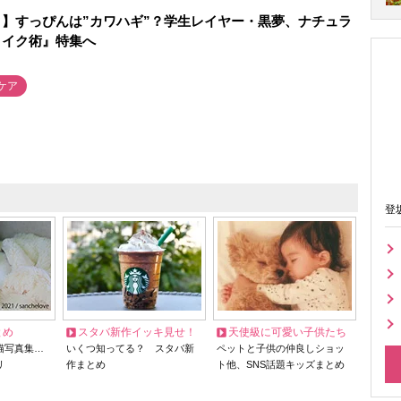
】すっぴんは”カワハギ”？学生レイヤー・黒夢、ナチュラ
メイク術』特集へ
ケア
登
とめ
スタバ新作イッキ見せ！
天使級に可愛い子供たち
猫写真集…
いくつ知ってる？ スタバ新
ペットと子供の仲良しショッ
リ
作まとめ
ト他、SNS話題キッズまとめ