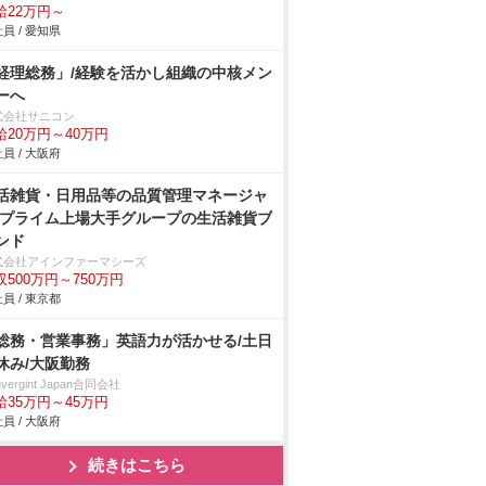
給22万円～
員 / 愛知県
経理総務」/経験を活かし組織の中核メン
ーへ
式会社サニコン
給20万円～40万円
員 / 大阪府
活雑貨・日用品等の品質管理マネージャ
/プライム上場大手グループの生活雑貨ブ
ンド
式会社アインファーマシーズ
収500万円～750万円
員 / 東京都
総務・営業事務」英語力が活かせる/土日
休み/大阪勤務
nvergint Japan合同会社
給35万円～45万円
員 / 大阪府
続きはこちら