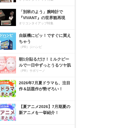
「別班のよう」腕時計で
『VIVANT』の世界観再現
オリコンタイアップ特集
自販機にピッ！ですぐに買え
ちゃう
（PR）ジハンピ
朝1分貼るだけ！ミルクピー
ルで一日中ずっとうるツヤ肌
（PR）サボリーノ
2026年7月夏ドラマも、注目
作＆話題作が勢ぞろい！
【夏アニメ2026】7月期夏の
新アニメを一挙紹介！