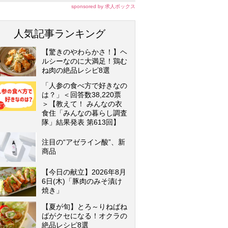
sponsored by 求人ボックス
人気記事ランキング
【驚きのやわらかさ！】ヘ
ルシーなのに大満足！鶏む
ね肉の絶品レシピ8選
「人参の食べ方で好きなの
は？」＜回答数38,220票
＞【教えて！ みんなの衣
食住「みんなの暮らし調査
隊」結果発表 第613回】
注目の“アゼライン酸”、新
商品
【今日の献立】2026年8月
6日(木)「豚肉のみそ漬け
焼き」
【夏が旬】とろ～りねばね
ばがクセになる！オクラの
絶品レシピ8選