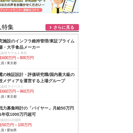
人特集
さらに見る
究施設のインフラ維持管理/東証プライム
場・大手食品メーカー
式会社ヤクルト本社
収600万円～800万円
員 / 東京都
電の検証設計・評価研究職/国内最大級の
較メディアを運営する上場グループ
式会社マイベスト
収660万円～960万円
員 / 東京都
戦力募集時計の「バイヤー」月給50万円
&年収1000万円超可
会社CLOSER
給50万円～100万円
員 / 愛知県