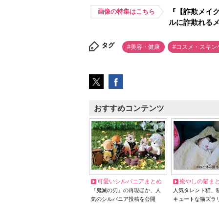
『【詐欺メイク
画像の特集はこちら
ルに詐欺れる
タグ
#美容・健康
#コスメ・スキン
おすすめコンテンツ
可愛いシルバニアまとめ
癒やしの猫ま
『鬼滅の刃』の再現ほか、人
人気タレント猫、
気のシルバニア投稿を公開
キュートな猫ズラ