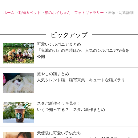
ホーム
>
動物＆ペット
>
猫のホイちゃん フォトギャラリー
> 画像・写真詳細
ピックアップ
可愛いシルバニアまとめ
『鬼滅の刃』の再現ほか、人気のシルバニア投稿を
公開
癒やしの猫まとめ
人気タレント猫、猫写真集…キュートな猫ズラリ
スタバ新作イッキ見せ！
いくつ知ってる？ スタバ新作まとめ
天使級に可愛い子供たち