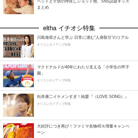
ペットと子供の仲良しショット他、SNS話題キッズ
まとめ
eltha イチオシ特集
川島海荷さんと学ぶ 日常に潜む“人身取引”のリアル
オリコンタイアップ特集
マクドナルドが40年にわたり支える「小学生の甲子
園」
オリコンタイアップ特集
向井康二イケメンすぎ！純愛『（LOVE SONG）』
オリコンタイアップ特集
大好評につき再び！ファミマ名物45％増量キャンペ
ーン