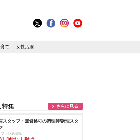
子育て
女性活躍
人特集
さらに見る
房スタッフ・無資格可の調理師/調理スタ
フ
コファン武蔵境
1,256円～1,356円