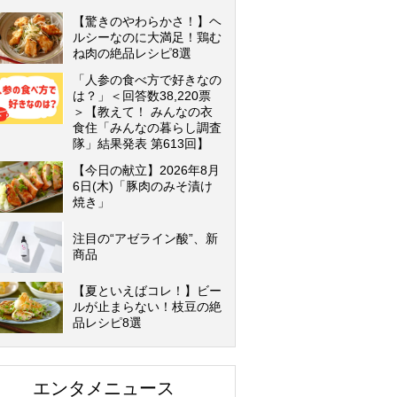
【驚きのやわらかさ！】ヘ
ルシーなのに大満足！鶏む
ね肉の絶品レシピ8選
「人参の食べ方で好きなの
は？」＜回答数38,220票
＞【教えて！ みんなの衣
食住「みんなの暮らし調査
隊」結果発表 第613回】
【今日の献立】2026年8月
6日(木)「豚肉のみそ漬け
焼き」
注目の“アゼライン酸”、新
商品
【夏といえばコレ！】ビー
ルが止まらない！枝豆の絶
品レシピ8選
エンタメニュース