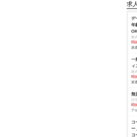
求
デ
年
O
株
時給
派遣
一
ィ
株
時給
派遣
無
住
時給
アル
コ
ー
コ