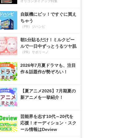
オリコンタイアップ特集
自販機にピッ！ですぐに買え
ちゃう
（PR）ジハンピ
朝1分貼るだけ！ミルクピー
ルで一日中ずっとうるツヤ肌
（PR）サボリーノ
2026年7月夏ドラマも、注目
作＆話題作が勢ぞろい！
【夏アニメ2026】7月期夏の
新アニメを一挙紹介！
芸能界を志す10代～20代を
応援！オーディション・スク
ール情報はDeview