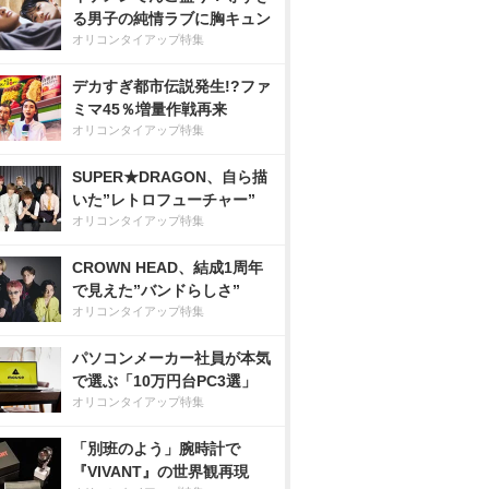
る男子の純情ラブに胸キュン
オリコンタイアップ特集
デカすぎ都市伝説発生!?ファ
ミマ45％増量作戦再来
オリコンタイアップ特集
SUPER★DRAGON、自ら描
いた”レトロフューチャー”
オリコンタイアップ特集
CROWN HEAD、結成1周年
で見えた”バンドらしさ”
オリコンタイアップ特集
パソコンメーカー社員が本気
で選ぶ「10万円台PC3選」
オリコンタイアップ特集
「別班のよう」腕時計で
『VIVANT』の世界観再現