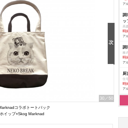
アル
調
ッ
高
時給
アル
調
株式
時給
アル
厨
住
時給
アル
30
／50
 Marknadコラボトートバック
)ホイップ×Skog Marknad