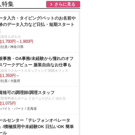
人特集
さらに見る
ータ入力・タイピング/ペットのお名前
齢のデータ入力など日払・短期スタート
K
式会社エボルカ
1,700円～1,900円
社員 / 神奈川県
般事務・OA事務/未経験から憧れのオフ
スワークデビュー 服装自由なお仕事も
式会社リクルートスタッフィング 関西オフィス
1,350円～
社員 / 大阪府
資格可の調理師/調理スタッフ
宅型有料老人ホーム ぐるーぷりびんぐ ゆかる
1,075円
バイト・パート / 北海道
ールセンター「テレフォンオペレータ
」/積極採用中未経験OK 日払いOK 簡単
ール