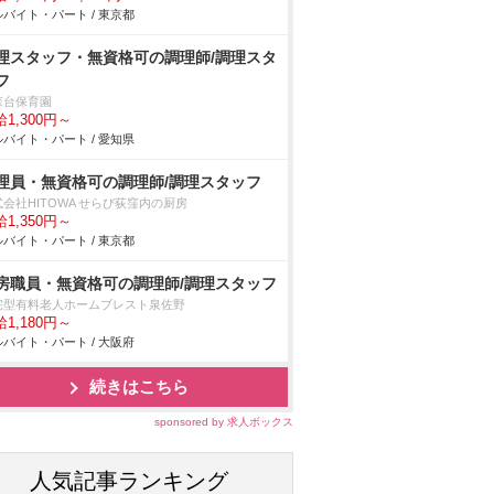
バイト・パート / 東京都
理スタッフ・無資格可の調理師/調理スタ
フ
森台保育園
1,300円～
バイト・パート / 愛知県
理員・無資格可の調理師/調理スタッフ
会社HITOWA せらび荻窪内の厨房
1,350円～
バイト・パート / 東京都
房職員・無資格可の調理師/調理スタッフ
宅型有料老人ホームブレスト泉佐野
1,180円～
バイト・パート / 大阪府
続きはこちら
sponsored by 求人ボックス
人気記事ランキング