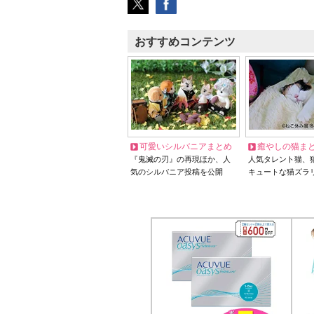
おすすめコンテンツ
可愛いシルバニアまとめ
癒やしの猫ま
『鬼滅の刃』の再現ほか、人
人気タレント猫、
気のシルバニア投稿を公開
キュートな猫ズラ