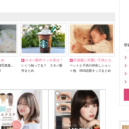
登
とめ
スタバ新作イッキ見せ！
天使級に可愛い子供たち
猫写真集…
いくつ知ってる？ スタバ新
ペットと子供の仲良しショッ
リ
作まとめ
ト他、SNS話題キッズまとめ