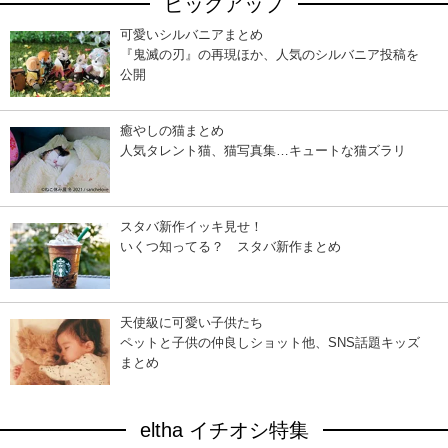
ピックアップ
可愛いシルバニアまとめ
『鬼滅の刃』の再現ほか、人気のシルバニア投稿を
公開
癒やしの猫まとめ
人気タレント猫、猫写真集…キュートな猫ズラリ
スタバ新作イッキ見せ！
いくつ知ってる？ スタバ新作まとめ
天使級に可愛い子供たち
ペットと子供の仲良しショット他、SNS話題キッズ
まとめ
eltha イチオシ特集