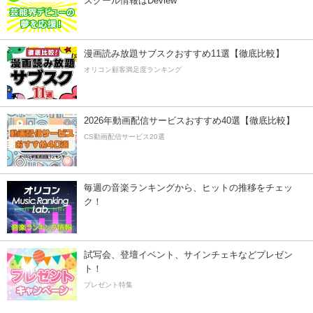
スクール情報はDeview
漫画読み放題サブスクおすすめ11選【徹底比較】
オリコン顧客満足度ランキング
2026年動画配信サービスおすすめ40選【徹底比較】
CS動画配信サービス20選
毎週の音楽ランキングから、ヒットの推移をチェッ
ク！
試写会、登壇イベント、サインチェキなどプレゼン
ト！
プレゼント特集