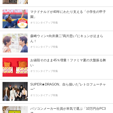
マクドナルドが40年にわたり支える「小学生の甲子
園」
オリコンタイアップ特集
森崎ウィン×向井康二“両片思い”にキュンが止まら
ん！
オリコンタイアップ特集
お値段そのまま45％増量！ファミマ夏の大盤振る舞
い
オリコンタイアップ特集
SUPER★DRAGON、自ら描いた”レトロフューチャ
ー”
オリコンタイアップ特集
パソコンメーカー社員が本気で選ぶ「10万円台PC3