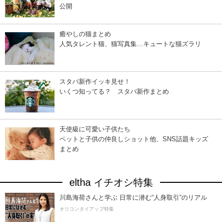
公開
癒やしの猫まとめ
人気タレント猫、猫写真集…キュートな猫ズラリ
スタバ新作イッキ見せ！
いくつ知ってる？ スタバ新作まとめ
天使級に可愛い子供たち
ペットと子供の仲良しショット他、SNS話題キッズ
まとめ
eltha イチオシ特集
川島海荷さんと学ぶ 日常に潜む“人身取引”のリアル
オリコンタイアップ特集