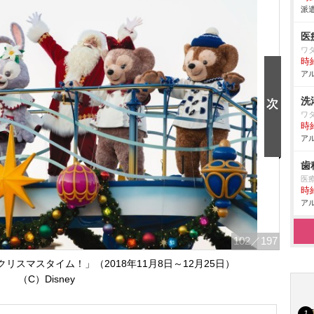
派遣
医
ワ
時給
アル
洗
ワ
時給
アル
歯
医
時給
アル
102
／197
スマスタイム！」（2018年11月8日～12月25日）
（C）Disney