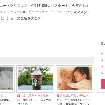
ニー・クリスマス」が11月8日よりスタート。今年のおす
ィズニーシーのレビューショー「イッツ・クリスマスタイ
に、ショーの全貌を大公開！
登
とめ
スタバ新作イッキ見せ！
天使級に可愛い子供たち
猫写真集…
いくつ知ってる？ スタバ新
ペットと子供の仲良しショッ
リ
作まとめ
ト他、SNS話題キッズまとめ