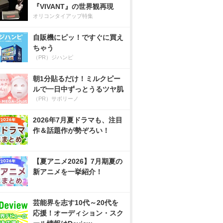
『VIVANT』の世界観再現
オリコンタイアップ特集
自販機にピッ！ですぐに買え
ちゃう
（PR）ジハンピ
朝1分貼るだけ！ミルクピー
ルで一日中ずっとうるツヤ肌
（PR）サボリーノ
2026年7月夏ドラマも、注目
作＆話題作が勢ぞろい！
【夏アニメ2026】7月期夏の
新アニメを一挙紹介！
芸能界を志す10代～20代を
応援！オーディション・スク