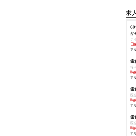
求
6
か
テ
日給
アル
歯
等
時給
アル
歯
医
時給
アル
歯
医
時給
アル