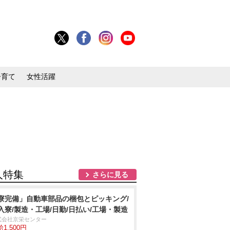
子育て
女性活躍
人特集
さらに見る
寮完備」自動車部品の梱包とピッキング/
入寮/製造・工場/日勤/日払い/工場・製造
式会社京栄センター
1,500円