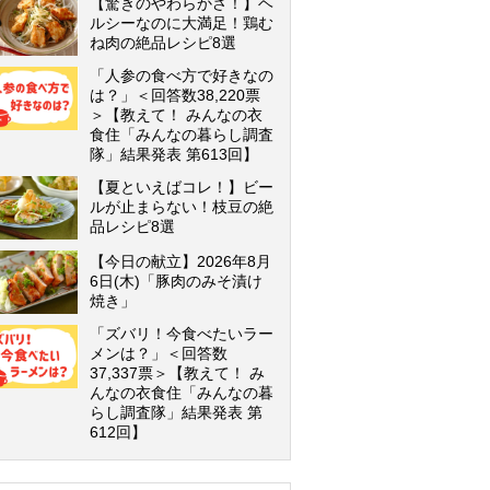
【驚きのやわらかさ！】ヘ
ルシーなのに大満足！鶏む
ね肉の絶品レシピ8選
「人参の食べ方で好きなの
は？」＜回答数38,220票
＞【教えて！ みんなの衣
食住「みんなの暮らし調査
隊」結果発表 第613回】
【夏といえばコレ！】ビー
ルが止まらない！枝豆の絶
品レシピ8選
【今日の献立】2026年8月
6日(木)「豚肉のみそ漬け
焼き」
「ズバリ！今食べたいラー
メンは？」＜回答数
37,337票＞【教えて！ み
んなの衣食住「みんなの暮
らし調査隊」結果発表 第
612回】