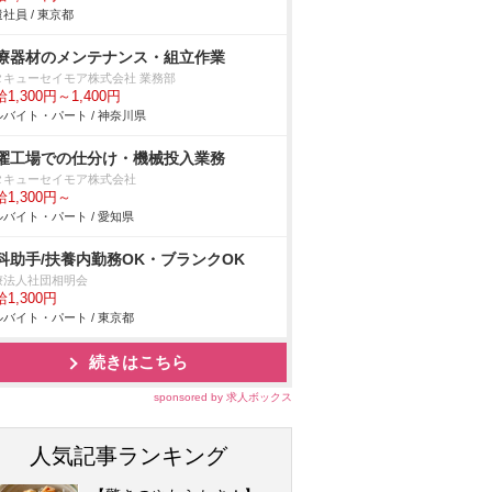
社員 / 東京都
療器材のメンテナンス・組立作業
タキューセイモア株式会社 業務部
1,300円～1,400円
バイト・パート / 神奈川県
濯工場での仕分け・機械投入業務
タキューセイモア株式会社
1,300円～
バイト・パート / 愛知県
科助手/扶養内勤務OK・ブランクOK
療法人社団相明会
1,300円
バイト・パート / 東京都
続きはこちら
sponsored by 求人ボックス
人気記事ランキング