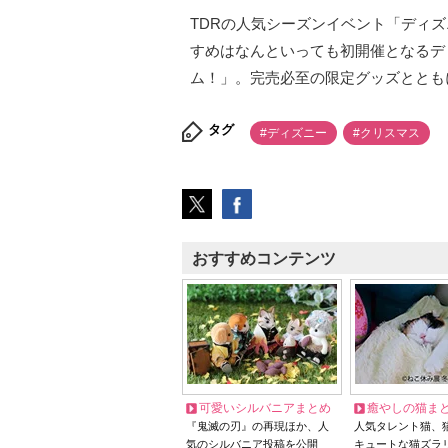
TDRの人気シーズンイベント「ディズ
すめはなんといっても初開催となるデ
ム！」。完売必至の限定グッズととも
タグ
#ディズニー
#クリスマス
おすすめコンテンツ
可愛いシルバニアまとめ
癒やしの猫ま
『鬼滅の刃』の再現ほか、人
人気タレント猫、
気のシルバニア投稿を公開
キュートな猫ズラ