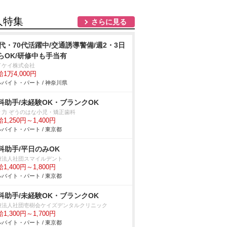
人特集
さらに見る
0代・70代活躍中/交通誘導警備/週2・3日
らOK/研修中も手当有
イケイ株式会社
1万4,000円
バイト・パート / 神奈川県
科助手/未経験OK・ブランクOK
々力 ぞうのはな小児・矯正歯科
1,250円～1,400円
バイト・パート / 東京都
科助手/平日のみOK
療法人社団スマイルデント
1,400円～1,800円
バイト・パート / 東京都
科助手/未経験OK・ブランクOK
療法人社団壱樹会ケイズデンタルクリニック
1,300円～1,700円
バイト・パート / 東京都