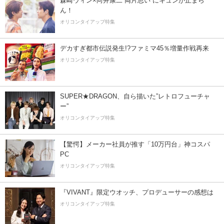
森崎ウィン×向井康二“両片思い”にキュンが止まら
ん！
オリコンタイアップ特集
デカすぎ都市伝説発生!?ファミマ45％増量作戦再来
オリコンタイアップ特集
SUPER★DRAGON、自ら描いた”レトロフューチャ
ー”
オリコンタイアップ特集
【驚愕】メーカー社員が推す「10万円台」神コスパ
PC
オリコンタイアップ特集
『VIVANT』限定ウオッチ、プロデューサーの感想は
オリコンタイアップ特集