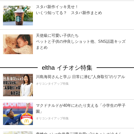
スタバ新作イッキ見せ！
いくつ知ってる？ スタバ新作まとめ
天使級に可愛い子供たち
ペットと子供の仲良しショット他、SNS話題キッズ
まとめ
eltha イチオシ特集
川島海荷さんと学ぶ 日常に潜む“人身取引”のリアル
オリコンタイアップ特集
マクドナルドが40年にわたり支える「小学生の甲子
園」
オリコンタイアップ特集