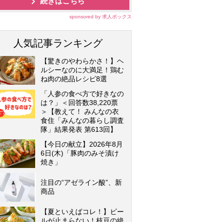
続きはこちら
sponsored by 求人ボックス
人気記事ランキング
【驚きのやわらかさ！】ヘ
ルシーなのに大満足！鶏む
ね肉の絶品レシピ8選
「人参の食べ方で好きなの
は？」＜回答数38,220票
＞【教えて！ みんなの衣
食住「みんなの暮らし調査
隊」結果発表 第613回】
【今日の献立】2026年8月
6日(木)「豚肉のみそ漬け
焼き」
注目の“アゼライン酸”、新
商品
【夏といえばコレ！】ビー
ルが止まらない！枝豆の絶