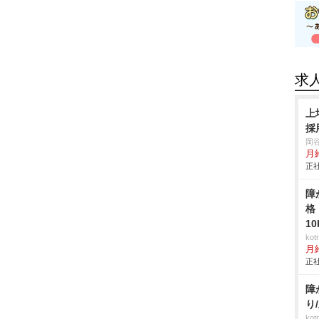
求
上
採
岡
月給
正社
障
格
1
ko
月
正社
障
り
ko