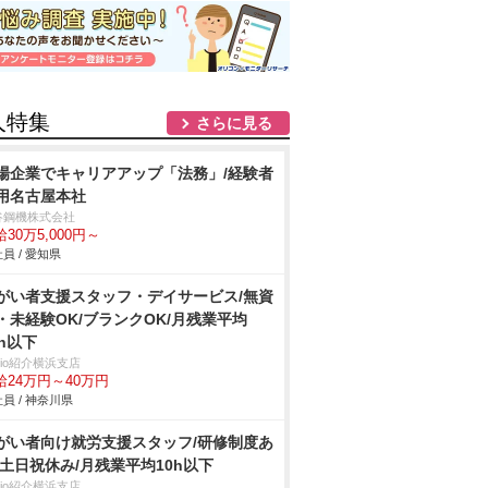
人特集
さらに見る
場企業でキャリアアップ「法務」/経験者
用名古屋本社
谷鋼機株式会社
30万5,000円～
員 / 愛知県
がい者支援スタッフ・デイサービス/無資
・未経験OK/ブランクOK/月残業平均
0h以下
trio紹介横浜支店
給24万円～40万円
員 / 神奈川県
がい者向け就労支援スタッフ/研修制度あ
/土日祝休み/月残業平均10h以下
trio紹介横浜支店