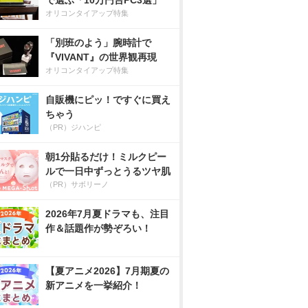
で選ぶ「10万円台PC3選」
オリコンタイアップ特集
「別班のよう」腕時計で
『VIVANT』の世界観再現
オリコンタイアップ特集
自販機にピッ！ですぐに買え
ちゃう
（PR）ジハンピ
朝1分貼るだけ！ミルクピー
ルで一日中ずっとうるツヤ肌
（PR）サボリーノ
2026年7月夏ドラマも、注目
作＆話題作が勢ぞろい！
【夏アニメ2026】7月期夏の
新アニメを一挙紹介！