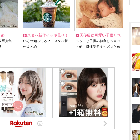
とめ
スタバ新作イッキ見せ！
天使級に可愛い子供たち
猫写真集…
いくつ知ってる？ スタバ新
ペットと子供の仲良しショッ
リ
作まとめ
ト他、SNS話題キッズまとめ