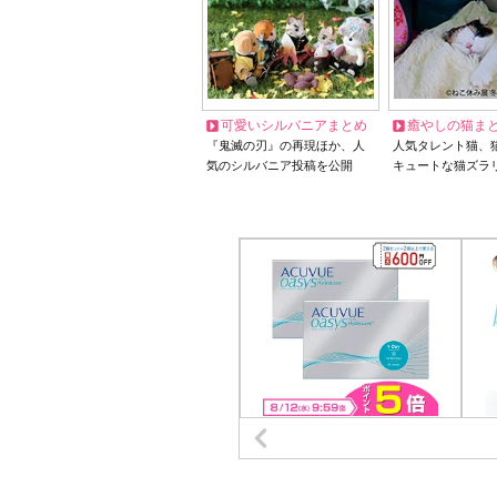
可愛いシルバニアまとめ
癒やしの猫ま
『鬼滅の刃』の再現ほか、人
人気タレント猫、
気のシルバニア投稿を公開
キュートな猫ズラ