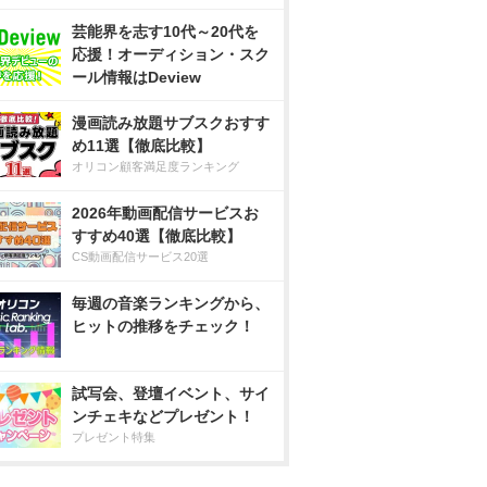
芸能界を志す10代～20代を
応援！オーディション・スク
ール情報はDeview
漫画読み放題サブスクおすす
め11選【徹底比較】
オリコン顧客満足度ランキング
2026年動画配信サービスお
すすめ40選【徹底比較】
CS動画配信サービス20選
毎週の音楽ランキングから、
ヒットの推移をチェック！
試写会、登壇イベント、サイ
ンチェキなどプレゼント！
プレゼント特集