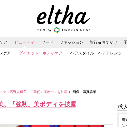
ケア
ビューティ
フード
ファッション
旅行＆おでかけ
ンケア
ダイエット・ボディケア
ヘアスタイル・ヘアアレンジ
モデル高野人母美、「強靭」美ボディを披露
＞ 画像・写真詳細
美、「強靭」美ボディを披露
求
障
ン