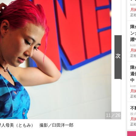
ko
月
正社
障
ン
躍
ko
月
正社
障
週
中
ko
月
正社
不
株
11
／26
月
正社
野人母美（ともみ） 撮影／臼田洋一郎