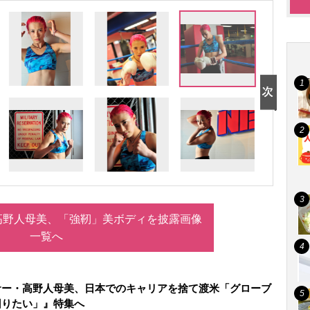
高野人母美、「強靭」美ボディを披露画像
一覧へ
サー・高野人母美、日本でのキャリアを捨て渡米「グローブ
回りたい」』特集へ