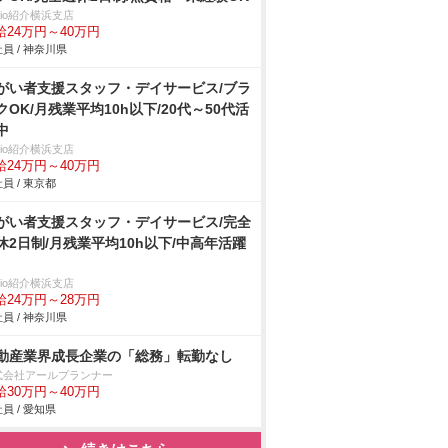
trio紹介横浜支店
給24万円～40万円
員 / 神奈川県
がい者支援スタッフ・デイサービス/ブラ
クOK/月残業平均10h以下/20代～50代活
中
trio紹介横浜支店
給24万円～40万円
員 / 東京都
がい者支援スタッフ・デイサービス/完全
休2日制/月残業平均10h以下/中高年活躍
trio紹介横浜支店
給24万円～28万円
員 / 神奈川県
動産業界成長企業の「総務」転勤なし
式会社アールプランナー
給30万円～40万円
員 / 愛知県