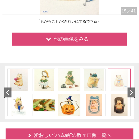
15
／41
「もがもごもが(きれいにするでちゅ)」
他の画像をみる
愛おしい”ハム絵”の数々画像一覧へ