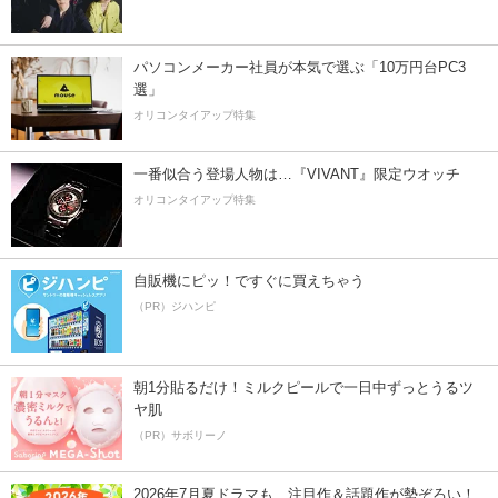
パソコンメーカー社員が本気で選ぶ「10万円台PC3
選」
オリコンタイアップ特集
一番似合う登場人物は…『VIVANT』限定ウオッチ
オリコンタイアップ特集
自販機にピッ！ですぐに買えちゃう
（PR）ジハンピ
朝1分貼るだけ！ミルクピールで一日中ずっとうるツ
ヤ肌
（PR）サボリーノ
2026年7月夏ドラマも、注目作＆話題作が勢ぞろい！