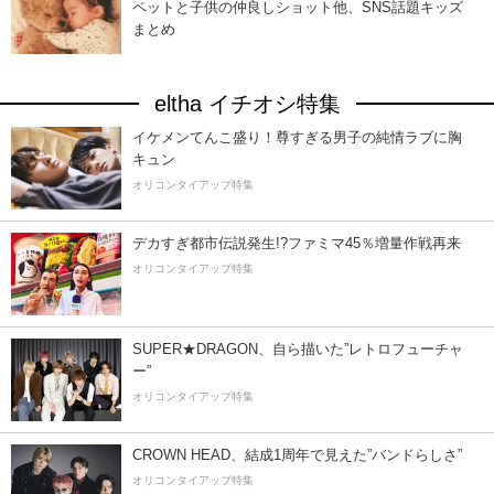
ペットと子供の仲良しショット他、SNS話題キッズ
まとめ
eltha イチオシ特集
イケメンてんこ盛り！尊すぎる男子の純情ラブに胸
キュン
オリコンタイアップ特集
デカすぎ都市伝説発生!?ファミマ45％増量作戦再来
オリコンタイアップ特集
SUPER★DRAGON、自ら描いた”レトロフューチャ
ー”
オリコンタイアップ特集
CROWN HEAD、結成1周年で見えた”バンドらしさ”
オリコンタイアップ特集