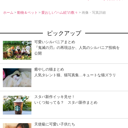
ホーム
>
動物＆ペット
>
愛おしい”ハム絵”の数々
> 画像・写真詳細
ピックアップ
可愛いシルバニアまとめ
『鬼滅の刃』の再現ほか、人気のシルバニア投稿を
公開
癒やしの猫まとめ
人気タレント猫、猫写真集…キュートな猫ズラリ
スタバ新作イッキ見せ！
いくつ知ってる？ スタバ新作まとめ
天使級に可愛い子供たち