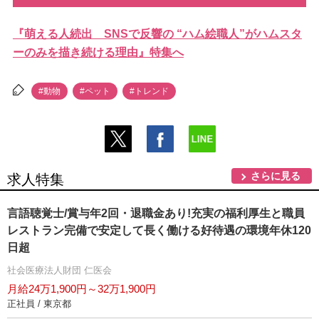
『萌える人続出 SNSで反響の “ハム絵職人”がハムスタ
ーのみを描き続ける理由』特集へ
#動物
#ペット
#トレンド
さらに見る
求人特集
言語聴覚士/賞与年2回・退職金あり!充実の福利厚生と職員
レストラン完備で安定して長く働ける好待遇の環境年休120
日超
社会医療法人財団 仁医会
月給24万1,900円～32万1,900円
正社員 / 東京都