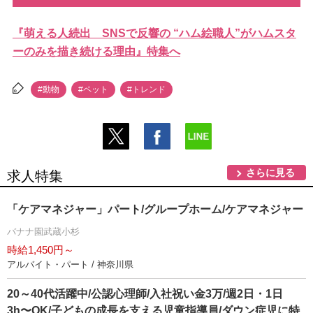
『萌える人続出 SNSで反響の “ハム絵職人”がハムスタ
ーのみを描き続ける理由』特集へ
#動物
#ペット
#トレンド
さらに見る
求人特集
「ケアマネジャー」パート/グループホーム/ケアマネジャー
バナナ園武蔵小杉
時給1,450円～
アルバイト・パート / 神奈川県
20～40代活躍中/公認心理師/入社祝い金3万/週2日・1日
3h〜OK/子どもの成長を支える児童指導員/ダウン症児に特