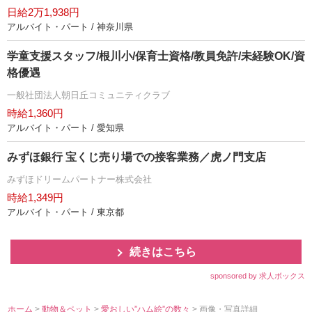
日給2万1,938円
アルバイト・パート / 神奈川県
学童支援スタッフ/根川小/保育士資格/教員免許/未経験OK/資
格優遇
一般社団法人朝日丘コミュニティクラブ
時給1,360円
アルバイト・パート / 愛知県
みずほ銀行 宝くじ売り場での接客業務／虎ノ門支店
みずほドリームパートナー株式会社
時給1,349円
アルバイト・パート / 東京都
続きはこちら
sponsored by 求人ボックス
ホーム
>
動物＆ペット
>
愛おしい”ハム絵”の数々
> 画像・写真詳細