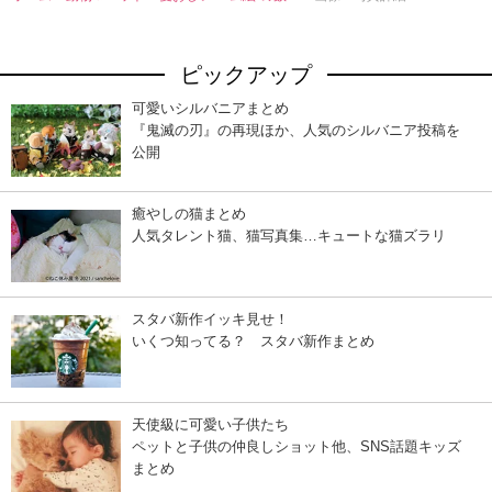
ピックアップ
可愛いシルバニアまとめ
『鬼滅の刃』の再現ほか、人気のシルバニア投稿を
公開
癒やしの猫まとめ
人気タレント猫、猫写真集…キュートな猫ズラリ
スタバ新作イッキ見せ！
いくつ知ってる？ スタバ新作まとめ
天使級に可愛い子供たち
ペットと子供の仲良しショット他、SNS話題キッズ
まとめ