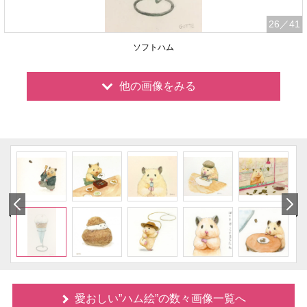
26
／41
ソフトハム
他の画像をみる
愛おしい”ハム絵”の数々画像一覧へ