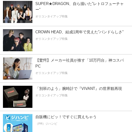
SUPER★DRAGON、自ら描いた”レトロフューチャ
ー”
オリコンタイアップ特集
CROWN HEAD、結成1周年で見えた”バンドらしさ”
オリコンタイアップ特集
【驚愕】メーカー社員が推す「10万円台」神コスパ
PC
オリコンタイアップ特集
「別班のよう」腕時計で『VIVANT』の世界観再現
オリコンタイアップ特集
自販機にピッ！ですぐに買えちゃう
（PR）ジハンピ