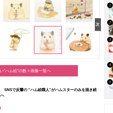
い”ハム絵”の数々画像一覧へ
 SNSで反響の “ハム絵職人”がハムスターのみを描き続
集へ