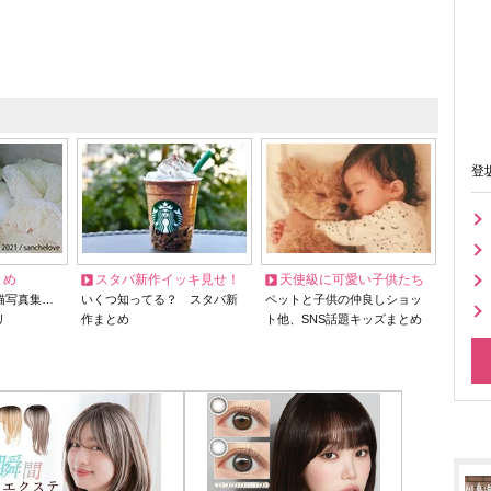
登
とめ
スタバ新作イッキ見せ！
天使級に可愛い子供たち
猫写真集…
いくつ知ってる？ スタバ新
ペットと子供の仲良しショッ
リ
作まとめ
ト他、SNS話題キッズまとめ