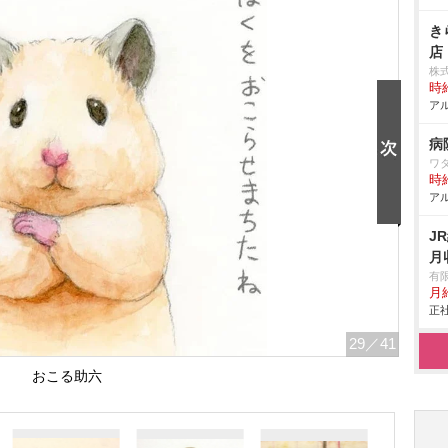
き
店
株
時給
アル
病
ワ
時給
アル
J
月
有
月給
正社
29
／41
おこる助六