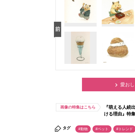
愛おし
『萌える人続出
画像の特集はこちら
ける理由』特
タグ
#動物
#ペット
#トレンド