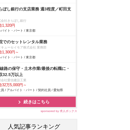
らぼし銀行の支店業務 週3程度／町田支
式会社きらぼし銀行
1,320円
バイト・パート / 東京都
院でのセットレンタル業務
タキューセイモア株式会社 業務部
1,300円～
バイト・パート / 東京都
R線路の保守・土木作業/最後の転職に・
収32.5万以上
限会社愛信建設工業
32万5,000円～
員 / アルバイト・パート / 契約社員 / 愛知県
続きはこちら
sponsored by 求人ボックス
人気記事ランキング