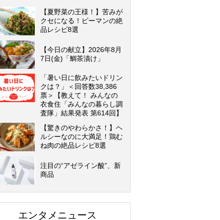
【夏野菜の王様！】苦みが
クセになる！ピーマンの絶
品レシピ8選
【今日の献立】2026年8月
7日(金)「鯛茶漬け」
「暑い日に飲みたいドリン
クは？」＜回答数38,386
票＞【教えて！ みんなの
衣食住「みんなの暮らし調
査隊」結果発表 第614回】
【驚きのやわらかさ！】ヘ
ルシーなのに大満足！鶏む
ね肉の絶品レシピ8選
注目の“アゼライン酸”、新
商品
エンタメニュース