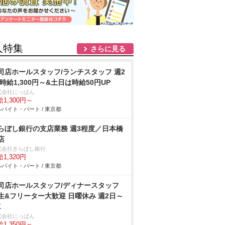
人特集
さらに見る
司店ホールスタッフ/ランチスタッフ 週2
 時給1,300円～&土日は時給50円UP
式会社にっぱん
1,300円～
バイト・パート / 東京都
らぼし銀行の支店業務 週3程度／日本橋
店
式会社きらぼし銀行
1,320円
バイト・パート / 東京都
司店ホールスタッフ/ディナースタッフ
生&フリーター大歓迎 日曜休み 週2日～
K
式会社にっぱん
1,350円～