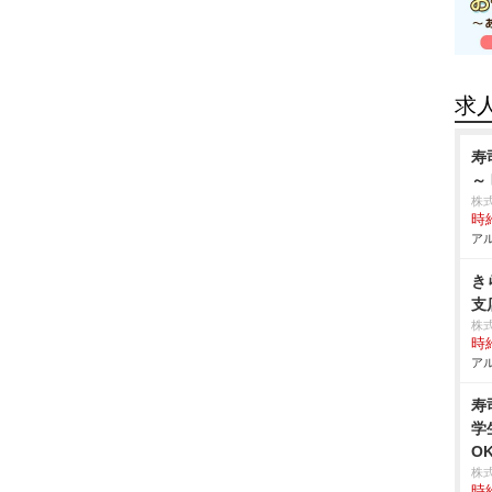
求
寿
～
株
時給
アル
き
支
株
時給
アル
寿
学
O
株
時給