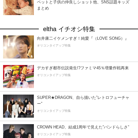
ペットと子供の仲良しショット他、SNS話題キッズ
まとめ
eltha イチオシ特集
向井康二イケメンすぎ！純愛『（LOVE SONG）』
オリコンタイアップ特集
デカすぎ都市伝説発生!?ファミマ45％増量作戦再来
オリコンタイアップ特集
SUPER★DRAGON、自ら描いた”レトロフューチャ
ー”
オリコンタイアップ特集
CROWN HEAD、結成1周年で見えた”バンドらしさ”
オリコンタイアップ特集