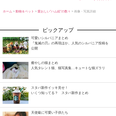
ホーム
>
動物＆ペット
>
愛おしい”ハム絵”の数々
> 画像・写真詳細
ピックアップ
可愛いシルバニアまとめ
『鬼滅の刃』の再現ほか、人気のシルバニア投稿を
公開
癒やしの猫まとめ
人気タレント猫、猫写真集…キュートな猫ズラリ
スタバ新作イッキ見せ！
いくつ知ってる？ スタバ新作まとめ
天使級に可愛い子供たち