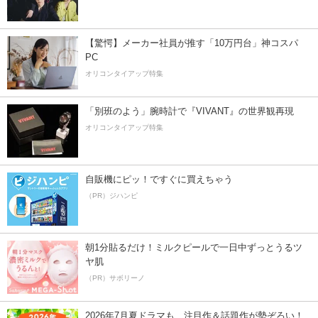
【驚愕】メーカー社員が推す「10万円台」神コスパ
PC
オリコンタイアップ特集
「別班のよう」腕時計で『VIVANT』の世界観再現
オリコンタイアップ特集
自販機にピッ！ですぐに買えちゃう
（PR）ジハンピ
朝1分貼るだけ！ミルクピールで一日中ずっとうるツ
ヤ肌
（PR）サボリーノ
2026年7月夏ドラマも、注目作＆話題作が勢ぞろい！