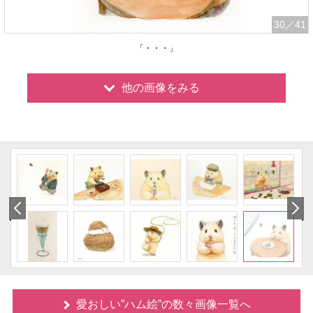
30
／41
「・・・」
他の画像をみる
愛おしい”ハム絵”の数々画像一覧へ