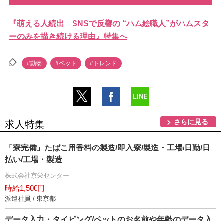
『萌える人続出 SNSで反響の “ハム絵職人”がハムスタ
ーのみを描き続ける理由』特集へ
#動物
#ペット
#トレンド
さらに見る
求人特集
「寮完備」たばこ用香料の製造/即入寮/製造・工場/日勤/日
払い/工場・製造
株式会社京栄センター
時給1,500円
派遣社員 / 東京都
データ入力・タイピング/ペットのお名前や年齢のデータ入