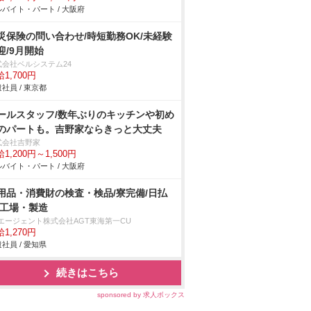
バイト・パート / 大阪府
災保険の問い合わせ/時短勤務OK/未経験
迎/9月開始
式会社ベルシステム24
1,700円
社員 / 東京都
ールスタッフ/数年ぶりのキッチンや初め
のパートも。吉野家ならきっと大丈夫
式会社吉野家
1,200円～1,500円
バイト・パート / 大阪府
用品・消費財の検査・検品/寮完備/日払
/工場・製造
Tエージェント株式会社AGT東海第一CU
1,270円
社員 / 愛知県
続きはこちら
sponsored by 求人ボックス