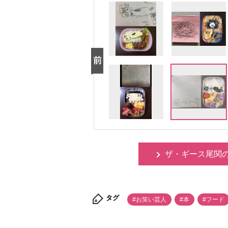
ザ・ギース尾関
タグ
#お笑い芸人
#本
#フード