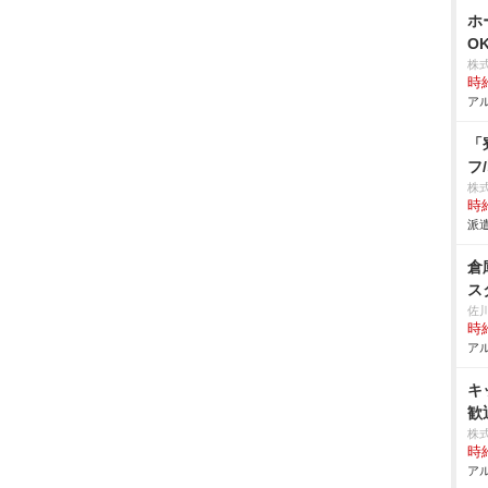
ホ
O
株
時給
アル
「
フ
株
時給
派遣
倉
ス
佐
時給
アル
キ
歓
株
時給
アル