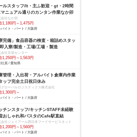
ールスタッフ/lt・主ふ歓迎・gt・2時間
Kマニュアル通りのカンタン作業なか卯
式会社なか卯
1,180円～1,475円
バイト・パート / 大阪府
寮完備」食品容器の検査・箱詰めスタッ
/即入寮/製造・工場/工場・製造
式会社京栄センター
1,250円～1,563円
社員 / 愛知県
庫管理・入出荷・アルバイト倉庫内作業
タッフ完全土日祝日休み
川グローバルロジスティクス株式会社
1,300円～
バイト・パート / 大阪府
ッチンスタッフ/キッチンSTAFF未経験
迎おしゃれ和パスタのCafe駅直結
式会社ジェイアール西日本フードサービスネット
1,200円～1,560円
バイト・パート / 大阪府