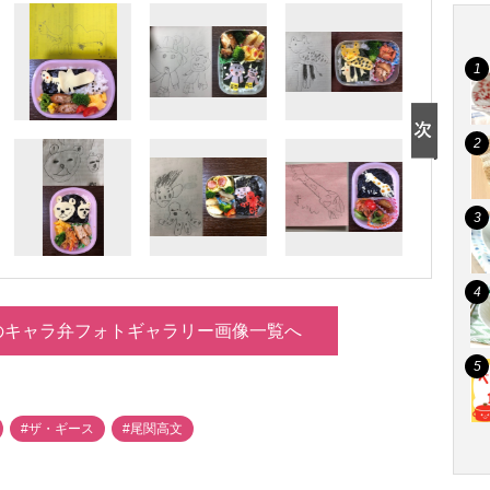
のキャラ弁フォトギャラリー画像一覧へ
#ザ・ギース
#尾関高文