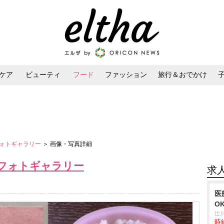
ケア
ビューティ
フード
ファッション
旅行＆おでかけ
ンケア
ダイエット・ボディケア
ヘアスタイル・ヘアアレンジ
ォトギャラリー
＞ 画像・写真詳細
フォトギャラリー
求
医
O
辻
時給