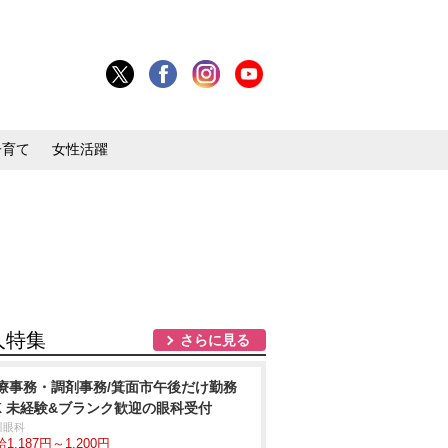
子育て
女性活躍
人特集
さらに見る
療事務・調剤事務/箕面市午後だけ勤務
K 未経験&ブランク歓迎の眼科受付
川眼科
1,187円～1,200円