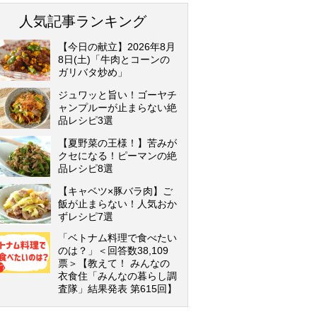
人気記事ランキング
【今日の献立】2026年8月
8日(土)「牛肉とコーンの
ガリバタ炒め」
ジュワッと旨い！ゴーヤチ
ャンプルーが止まらない絶
品レシピ3選
【夏野菜の王様！】苦みが
クセになる！ピーマンの絶
品レシピ8選
【キャベツ×豚バラ肉】ご
飯が止まらない！人気おか
ずレシピ7選
「ベトナム料理で食べたい
のは？」＜回答数38,109
票＞【教えて！ みんなの
衣食住「みんなの暮らし調
査隊」結果発表 第615回】