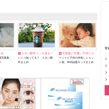
登
とめ
スタバ新作イッキ見せ！
天使級に可愛い子供たち
猫写真集…
いくつ知ってる？ スタバ新
ペットと子供の仲良しショッ
リ
作まとめ
ト他、SNS話題キッズまとめ