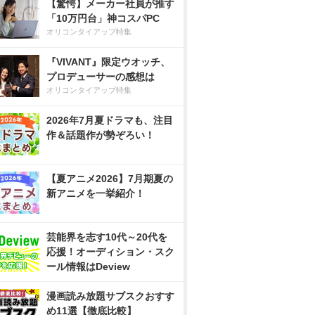
【驚愕】メーカー社員が推す
「10万円台」神コスパPC
オリコンタイアップ特集
『VIVANT』限定ウオッチ、
プロデューサーの感想は
オリコンタイアップ特集
2026年7月夏ドラマも、注目
作＆話題作が勢ぞろい！
【夏アニメ2026】7月期夏の
新アニメを一挙紹介！
芸能界を志す10代～20代を
応援！オーディション・スク
ール情報はDeview
漫画読み放題サブスクおすす
め11選【徹底比較】