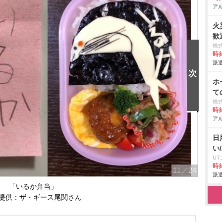
アル
火
歓
株
時給
派遣
ホ
て
株
時給
アル
日
い
U
時給
11
／24
派遣
「いるか弁当」
提供：ザ・ギース尾関さん