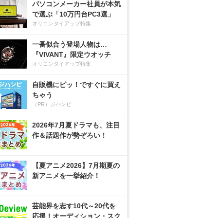
パソコンメーカー社員が本気
で選ぶ「10万円台PC3選」
オリコンタイアップ特集
一番似合う登場人物は…
『VIVANT』限定ウオッチ
オリコンタイアップ特集
自販機にピッ！ですぐに買え
ちゃう
（PR）ジハンピ
2026年7月夏ドラマも、注目
作＆話題作が勢ぞろい！
【夏アニメ2026】7月期夏の
新アニメを一挙紹介！
芸能界を志す10代～20代を
応援！オーディション・スク