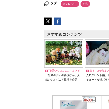
タグ
#タレント
#桃
おすすめコンテンツ
可愛いシルバニアまとめ
癒やしの猫ま
『鬼滅の刃』の再現ほか、人
人気タレント猫、
気のシルバニア投稿を公開
キュートな猫ズラ