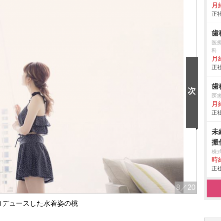
月給
正社
歯
医
科
月
正社
歯
医
月
正社
未
搬作
株
時給
正社
8
／20
ロデュースした水着姿の桃