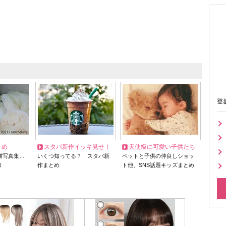
登
とめ
スタバ新作イッキ見せ！
天使級に可愛い子供たち
猫写真集…
いくつ知ってる？ スタバ新
ペットと子供の仲良しショッ
リ
作まとめ
ト他、SNS話題キッズまとめ