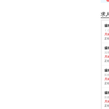
求
歯
く
月給
正社
歯
浅
月
正社
歯
医
月
正社
歯
医
月
正社