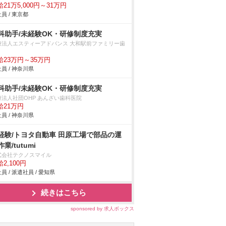
21万5,000円～31万円
員 / 東京都
科助手/未経験OK・研修制度充実
療法人エスティーアドバンス 大和駅前ファミリー歯
給23万円～35万円
員 / 神奈川県
科助手/未経験OK・研修制度充実
療法人社団OHP あんざい歯科医院
給21万円
員 / 神奈川県
経験/トヨタ自動車 田原工場で部品の運
業/tutumi
式会社テクノスマイル
2,100円
員 / 派遣社員 / 愛知県
続きはこちら
sponsored by 求人ボックス