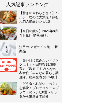
人気記事ランキング
【驚きのやわらかさ！】ヘ
ルシーなのに大満足！鶏む
ね肉の絶品レシピ8選
【今日の献立】2026年8月
7日(金)「鯛茶漬け」
注目の“アゼライン酸”、新
商品
「暑い日に飲みたいドリン
クは？」＜回答数38,386
票＞【教えて！ みんなの
衣食住「みんなの暮らし調
査隊」結果発表 第614回】
「どう食べればいいの？」
を解決！ブロッコリースプ
ラウトのレシピ8選～サラ
ダから主菜まで紹介