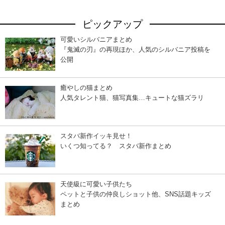
ピックアップ
可愛いシルバニアまとめ
『鬼滅の刃』の再現ほか、人気のシルバニア投稿を
公開
癒やしの猫まとめ
人気タレント猫、猫写真集…キュートな猫ズラリ
スタバ新作イッキ見せ！
いくつ知ってる？ スタバ新作まとめ
天使級に可愛い子供たち
ペットと子供の仲良しショット他、SNS話題キッズ
まとめ