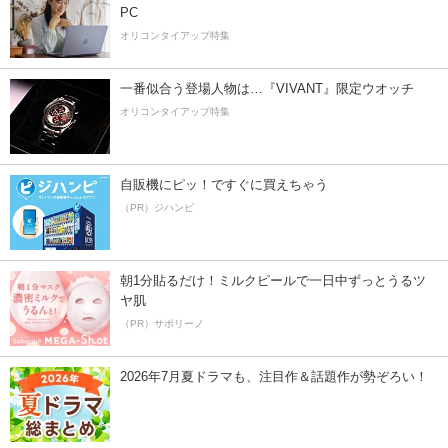
PC
オリコンタイアップ特集
一番似合う登場人物は…『VIVANT』限定ウオッチ
オリコンタイアップ特集
自販機にピッ！ですぐに買えちゃう
（PR）ジハンピ
朝1分貼るだけ！ミルクピールで一日中ずっとうるツ
ヤ肌
（PR）サボリーノ
2026年7月夏ドラマも、注目作＆話題作が勢ぞろい！