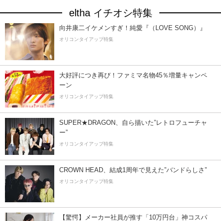
eltha イチオシ特集
向井康二イケメンすぎ！純愛『（LOVE SONG）』
オリコンタイアップ特集
大好評につき再び！ファミマ名物45％増量キャンペ
ーン
オリコンタイアップ特集
SUPER★DRAGON、自ら描いた”レトロフューチャ
ー”
オリコンタイアップ特集
CROWN HEAD、結成1周年で見えた”バンドらしさ”
オリコンタイアップ特集
【驚愕】メーカー社員が推す「10万円台」神コスパ