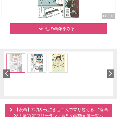
11
／13
他の画像をみる
【漫画】授乳や夜泣きも二人で乗り越える、“漫画
家夫婦”在宅フリーランス育児の実態画像一覧へ