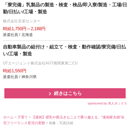
「寮完備」乳製品の製造・検査・検品/即入寮/製造・工場/日
勤/日払い/工場・製造
株式会社京栄センター
時給1,750円～2,188円
派遣社員 / 北海道
自動車製品の組付け・組立て・検査・動作確認/寮完備/日払
い/工場・製造
UTエージェント株式会社AGT南関東第二CU
時給1,550円
派遣社員 / 神奈川県
続きはこちら
sponsored by 求人ボックス
ホーム
>
子育て
>
【漫画】授乳や夜泣きも二人で乗り越える、“漫画家夫婦”在
宅フリーランス育児の実態
> 画像・写真詳細