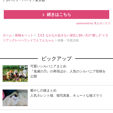
アルバイト・パート / 東京都
続きはこちら
sponsored by 求人ボックス
ホーム
>
動物＆ペット
>
【犬】なかなか起きない彼氏に飼い犬の”優しさ”イタ
リアングレーハウンドてんてんちゃん
> 画像・写真詳細
ピックアップ
可愛いシルバニアまとめ
『鬼滅の刃』の再現ほか、人気のシルバニア投稿を
公開
癒やしの猫まとめ
人気タレント猫、猫写真集…キュートな猫ズラリ