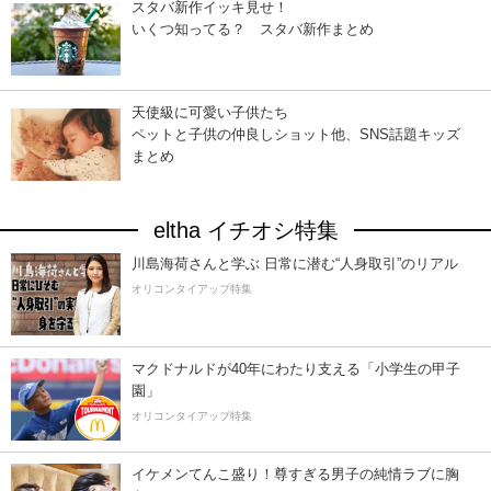
スタバ新作イッキ見せ！
いくつ知ってる？ スタバ新作まとめ
天使級に可愛い子供たち
ペットと子供の仲良しショット他、SNS話題キッズ
まとめ
eltha イチオシ特集
川島海荷さんと学ぶ 日常に潜む“人身取引”のリアル
オリコンタイアップ特集
マクドナルドが40年にわたり支える「小学生の甲子
園」
オリコンタイアップ特集
イケメンてんこ盛り！尊すぎる男子の純情ラブに胸