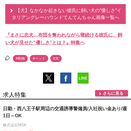
【犬】なかなか起きない彼氏に飼い犬の”優しさ”イ
タリアングレーハウンドてんてんちゃん画像一覧へ
『まさに忠犬…布団を奪われながら寝続ける彼氏に、飼
い犬が見せた“優しさ”とは？』特集へ
#動物
#ペット
#犬
さらに見る
求人特集
日勤・西八王子駅周辺の交通誘導警備員/入社祝い金あり/週
1日～OK
株式会社MSK