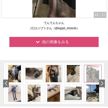
15
／27
てんてんちゃん
（C)エジプトさん（@egypt_miracle）
他の画像をみる