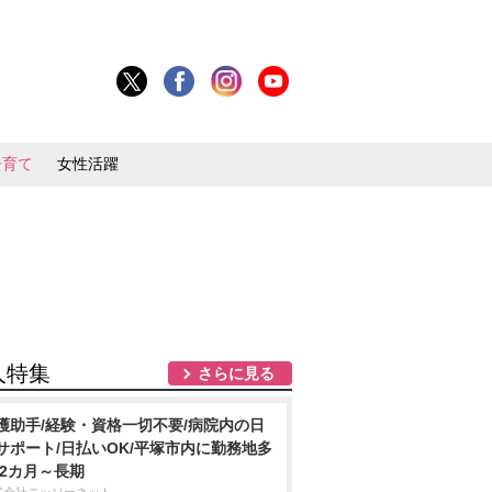
子育て
女性活躍
人特集
さらに見る
護助手/経験・資格一切不要/病院内の日
サポート/日払いOK/平塚市内に勤務地多
 2カ月～長期