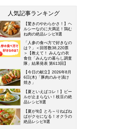
人気記事ランキング
【驚きのやわらかさ！】ヘ
ルシーなのに大満足！鶏む
ね肉の絶品レシピ8選
「人参の食べ方で好きなの
は？」＜回答数38,220票
＞【教えて！ みんなの衣
食住「みんなの暮らし調査
隊」結果発表 第613回】
【今日の献立】2026年8月
6日(木)「豚肉のみそ漬け
焼き」
【夏といえばコレ！】ビー
ルが止まらない！枝豆の絶
品レシピ8選
【夏が旬】とろ～りねばね
ばがクセになる！オクラの
絶品レシピ8選