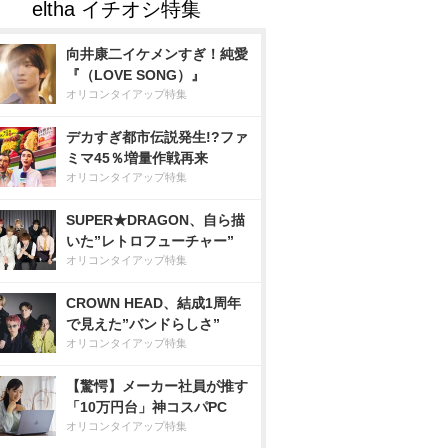
向井康二イケメンすぎ！純愛
『（LOVE SONG）』
オリコンタイアップ特集
デカすぎ都市伝説発生!?ファ
ミマ45％増量作戦再来
オリコンタイアップ特集
SUPER★DRAGON、自ら描
いた”レトロフューチャー”
オリコンタイアップ特集
CROWN HEAD、結成1周年
で見えた”バンドらしさ”
オリコンタイアップ特集
【驚愕】メーカー社員が推す
「10万円台」神コスパPC
オリコンタイアップ特集