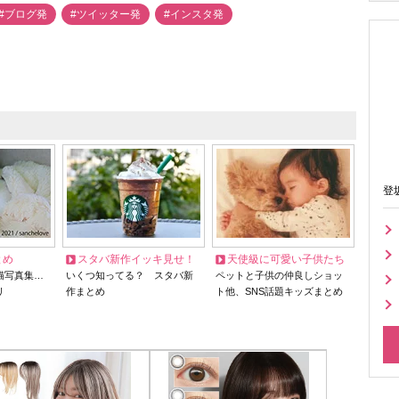
#ブログ発
#ツイッター発
#インスタ発
登
とめ
スタバ新作イッキ見せ！
天使級に可愛い子供たち
猫写真集…
いくつ知ってる？ スタバ新
ペットと子供の仲良しショッ
リ
作まとめ
ト他、SNS話題キッズまとめ