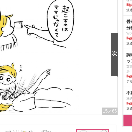
株
時給
派遣
醤
分
W
時給
派遣
調
ッ
葉
房
時給
アル
不
株式
時給
派遣
15
／65