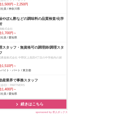
式会社ニッソーネット
1,500円～2,250円
社員 / 神奈川県
油やぽん酢などの調味料の品質検査/化学
析
DB株式会社
1,700円～
社員 / 愛知県
理スタッフ・無資格可の調理師/調理スタ
フ
隠勇進株式会社 中野区上高田4丁目の中学校内の厨
1,510円～
バイト・パート / 東京都
動産業界で事務スタッフ
会社I・PARTNERS
1,400円～
社員 / 愛知県
続きはこちら
sponsored by 求人ボックス