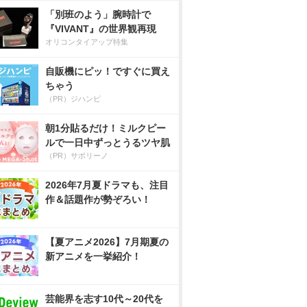
「別班のよう」腕時計で
『VIVANT』の世界観再現
オリコンタイアップ特集
自販機にピッ！ですぐに買え
ちゃう
（PR）ジハンピ
朝1分貼るだけ！ミルクピー
ルで一日中ずっとうるツヤ肌
（PR）サボリーノ
2026年7月夏ドラマも、注目
作＆話題作が勢ぞろい！
【夏アニメ2026】7月期夏の
新アニメを一挙紹介！
芸能界を志す10代～20代を