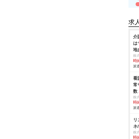
求
介
は
地
株
時給
派遣
看
常
数
株
時給
派遣
リ
ネ
株
時給