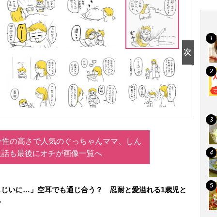
ー性の高さで人気のぐっちゃんママ、しん
た話も最後にオチが画像一覧へ
じじいに…」空耳でも通じ合う？ 忍耐と愛溢れる1歳児と
へ