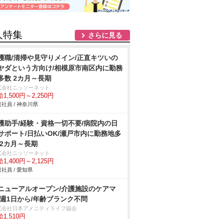
人特集
さらに見る
護職/清掃や見守りメイン/正直キツいの
ヤダという方向け/相模原市南区内に勤務
多数 2カ月～長期
式会社ニッソーネット
1,500円～2,250円
社員 / 神奈川県
護助手/経験・資格一切不要/病院内の日
サポート/日払いOK/瀬戸市内に勤務地多
 2カ月～長期
式会社ニッソーネット
1,400円～2,125円
社員 / 愛知県
ニューアルオープン/介護施設のケアマ
/週1日から/年齢ブランク不問
式会社日本アメニティライフ協会
1,510円