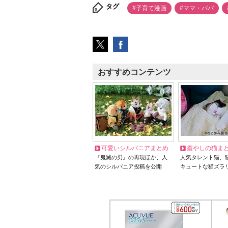
タグ
#子育て漫画
#ママ・パパ
おすすめコンテンツ
可愛いシルバニアまとめ
癒やしの猫ま
『鬼滅の刃』の再現ほか、人
人気タレント猫、
気のシルバニア投稿を公開
キュートな猫ズラ