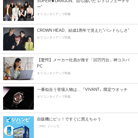
SUPER★DRAGON、自ら描いた”レトロフューチャ
ー”
オリコンタイアップ特集
CROWN HEAD、結成1周年で見えた”バンドらしさ”
オリコンタイアップ特集
【驚愕】メーカー社員が推す「10万円台」神コスパ
PC
オリコンタイアップ特集
一番似合う登場人物は…『VIVANT』限定ウオッチ
オリコンタイアップ特集
自販機にピッ！ですぐに買えちゃう
（PR）ジハンピ