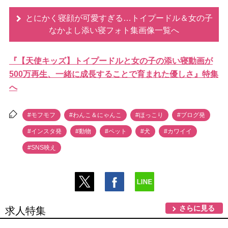
とにかく寝顔が可愛すぎる…トイプードル＆女の子
なかよし添い寝フォト集画像一覧へ
『【天使キッズ】トイプードルと女の子の添い寝動画が
500万再生、一緒に成長することで育まれた優しさ』特集
へ
#モフモフ
#わんこ＆にゃんこ
#ほっこり
#ブログ発
#インスタ発
#動物
#ペット
#犬
#カワイイ
#SNS映え
さらに見る
求人特集