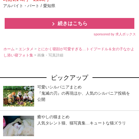
アルバイト・パート / 愛知県
続きはこちら
sponsored by 求人ボックス
ホーム
>
エンタメ
>
とにかく寝顔が可愛すぎる…トイプードル＆女の子なかよ
し添い寝フォト集
> 画像・写真詳細
ピックアップ
可愛いシルバニアまとめ
『鬼滅の刃』の再現ほか、人気のシルバニア投稿を
公開
癒やしの猫まとめ
人気タレント猫、猫写真集…キュートな猫ズラリ