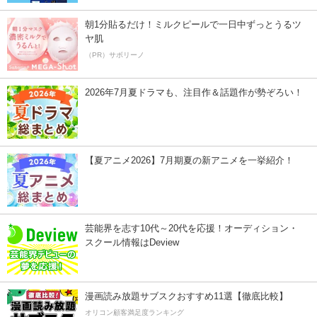
朝1分貼るだけ！ミルクピールで一日中ずっとうるツ
ヤ肌
（PR）サボリーノ
2026年7月夏ドラマも、注目作＆話題作が勢ぞろい！
【夏アニメ2026】7月期夏の新アニメを一挙紹介！
芸能界を志す10代～20代を応援！オーディション・
スクール情報はDeview
漫画読み放題サブスクおすすめ11選【徹底比較】
オリコン顧客満足度ランキング