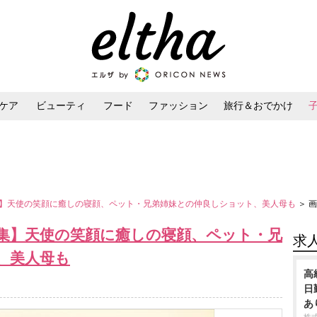
ケア
ビューティ
フード
ファッション
旅行＆おでかけ
ンケア
ダイエット・ボディケア
ヘアスタイル・ヘアアレンジ
】天使の笑顔に癒しの寝顔、ペット・兄弟姉妹との仲良しショット、美人母も
＞ 
集】天使の笑顔に癒しの寝顔、ペット・兄
求
、美人母も
高
日
あ