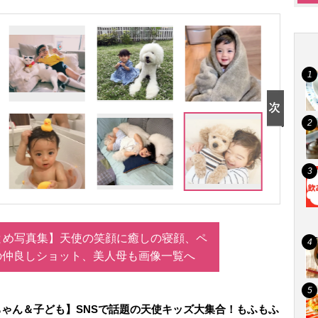
とめ写真集】天使の笑顔に癒しの寝顔、ペ
の仲良しショット、美人母も画像一覧へ
ゃん＆子ども】SNSで話題の天使キッズ大集合！もふもふ