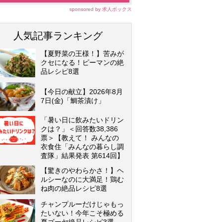
sponsored by 求人ボックス
人気記事ランキング
【夏野菜の王様！】苦みが
クセになる！ピーマンの絶
品レシピ8選
【今日の献立】2026年8月
7日(金)「鯛茶漬け」
「暑い日に飲みたいドリン
クは？」＜回答数38,386
票＞【教えて！ みんなの
衣食住「みんなの暮らし調
査隊」結果発表 第614回】
【驚きのやわらかさ！】ヘ
ルシーなのに大満足！鶏む
ね肉の絶品レシピ8選
チャンプルーだけじゃもっ
たいない！今年こそ極める