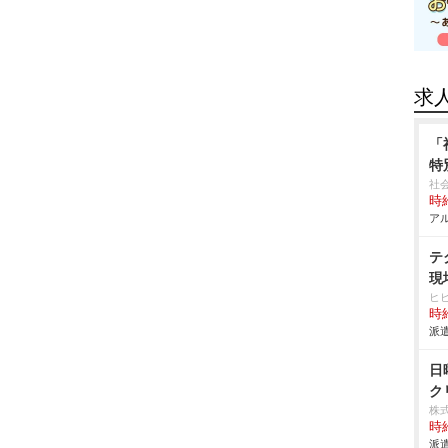
求
「
特
社
時給
アル
テ
現
ヒ
時給
派遣
日
ク
株
時給
派遣