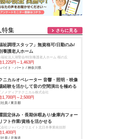
人特集
さらに見る
福祉調理スタッフ」無資格可/日勤のみ/
別養護老人ホーム
会福祉法人湖聖会/特別養護老人ホーム 桜の丘
1,225円～1,463円
バイト・パート / 神奈川県
クニカルオペレーター 音響・照明・映像
場経験を活かして音の空間演出を極める
ビノメディアテクニカル株式会社
1,700円～2,500円
社員 / 東京都
曜固定休み・長期休暇あり/倉庫内フォー
リフト作業/資格を活かせる
式会社ジャパンクリエイト北日本事業統括部
1,400円
社員 / 北海道