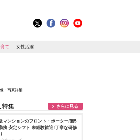
子育て
女性活躍
画像・写真詳細
人特集
さらに見る
級マンションのフロント・ポーター/週5
勤務 安定シフト 未経験歓迎!丁寧な研修
り