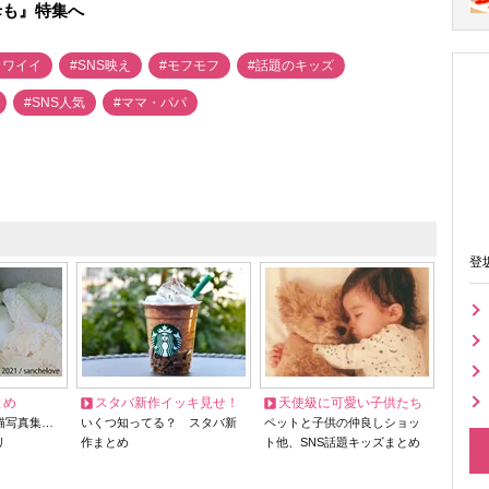
母も』特集へ
カワイイ
#SNS映え
#モフモフ
#話題のキッズ
#SNS人気
#ママ・パパ
登
とめ
スタバ新作イッキ見せ！
天使級に可愛い子供たち
猫写真集…
いくつ知ってる？ スタバ新
ペットと子供の仲良しショッ
リ
作まとめ
ト他、SNS話題キッズまとめ