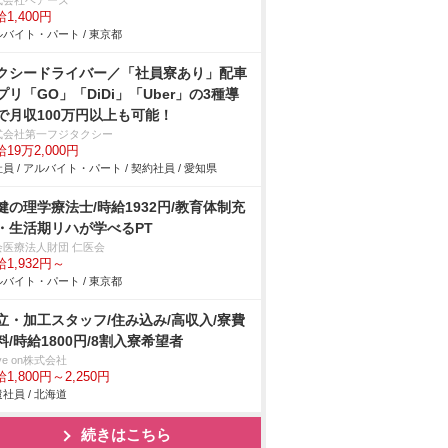
式会社ベアーズ
1,400円
バイト・パート / 東京都
クシードライバー／「社員寮あり」配車
プリ「GO」「DiDi」「Uber」の3種導
で月収100万円以上も可能！
式会社第一フジタクシー
19万2,000円
員 / アルバイト・パート / 契約社員 / 愛知県
健の理学療法士/時給1932円/教育体制充
・生活期リハが学べるPT
会医療法人財団 仁医会
1,932円～
バイト・パート / 東京都
立・加工スタッフ/住み込み/高収入/寮費
料/時給1800円/8割入寮希望者
ve on株式会社
1,800円～2,250円
社員 / 北海道
続きはこちら