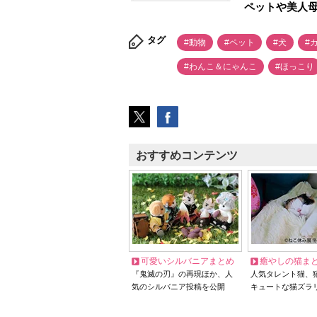
ペットや美人
タグ
#動物
#ペット
#犬
#
#わんこ＆にゃんこ
#ほっこり
おすすめコンテンツ
可愛いシルバニアまとめ
癒やしの猫ま
『鬼滅の刃』の再現ほか、人
人気タレント猫、
気のシルバニア投稿を公開
キュートな猫ズラ