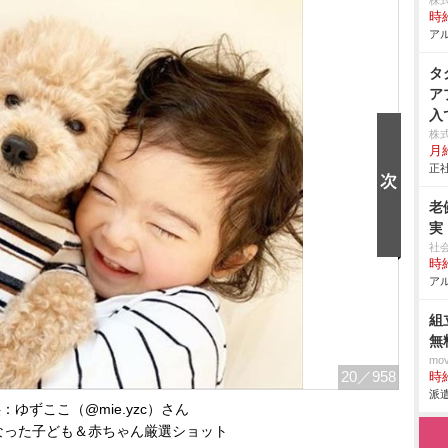
株
時給
アル
タ
ア
入
株
月給
正社
老
実
社
時給
アル
組
無
mo
20
／958
時給
派遣
：ゆずここ（@mie.yzc）さん
なった子ども＆赤ちゃん厳選ショット