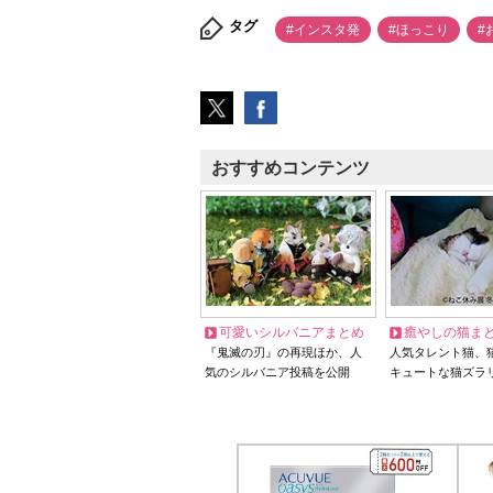
タグ
#インスタ発
#ほっこり
#
おすすめコンテンツ
可愛いシルバニアまとめ
癒やしの猫ま
『鬼滅の刃』の再現ほか、人
人気タレント猫、
気のシルバニア投稿を公開
キュートな猫ズラ