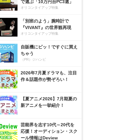
で選ぶ「10万円台PC3選」
オリコンタイアップ特集
「別班のよう」腕時計で
『VIVANT』の世界観再現
オリコンタイアップ特集
自販機にピッ！ですぐに買え
ちゃう
（PR）ジハンピ
2026年7月夏ドラマも、注目
作＆話題作が勢ぞろい！
【夏アニメ2026】7月期夏の
新アニメを一挙紹介！
芸能界を志す10代～20代を
応援！オーディション・スク
ール情報はDeview