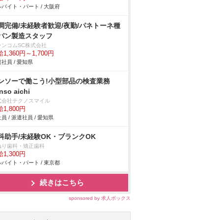
バイト・パート / 大阪府
調完備/未経験者歓迎/夜勤/パネトーネ種
パン製造スタッフ
ランコムSC株式会社
1,360円～1,700円
社員 / 愛知県
ンソーで働こう!小型部品の検査業務
nso aichi
式会社テクノスマイル
1,800円
員 / 派遣社員 / 愛知県
科助手/未経験OK・ブランクOK
ねり歯科・矯正歯科
1,300円
バイト・パート / 東京都
続きはこちら
sponsored by 求人ボックス