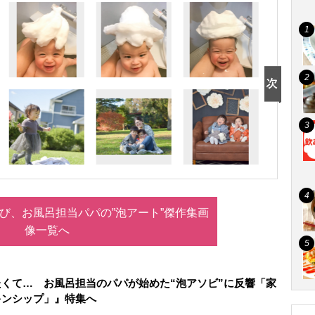
び、お風呂担当パパの”泡アート”傑作集画
像一覧へ
くて… お風呂担当のパパが始めた“泡アソビ”に反響「家
キンシップ」』特集へ