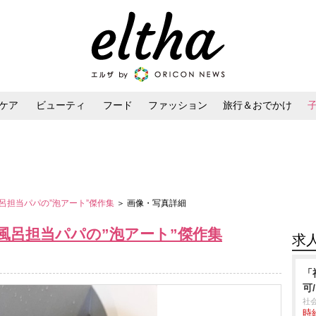
ケア
ビューティ
フード
ファッション
旅行＆おでかけ
ンケア
ダイエット・ボディケア
ヘアスタイル・ヘアアレンジ
呂担当パパの”泡アート”傑作集
＞ 画像・写真詳細
風呂担当パパの”泡アート”傑作集
求
「
可
社
時給