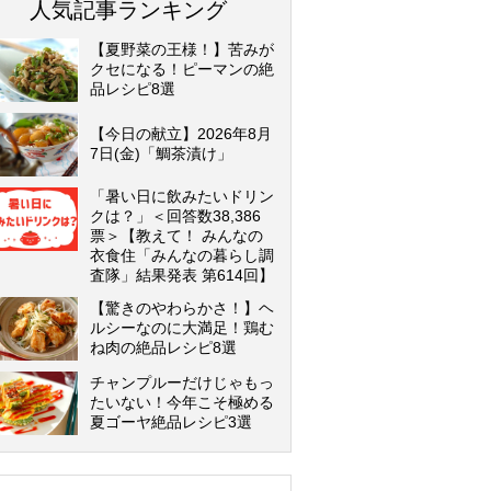
人気記事ランキング
【夏野菜の王様！】苦みが
クセになる！ピーマンの絶
品レシピ8選
【今日の献立】2026年8月
7日(金)「鯛茶漬け」
「暑い日に飲みたいドリン
クは？」＜回答数38,386
票＞【教えて！ みんなの
衣食住「みんなの暮らし調
査隊」結果発表 第614回】
【驚きのやわらかさ！】ヘ
ルシーなのに大満足！鶏む
ね肉の絶品レシピ8選
チャンプルーだけじゃもっ
たいない！今年こそ極める
夏ゴーヤ絶品レシピ3選