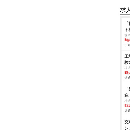
求
「
ト
株
時給
アル
工
験
株
時給
派遣
「
造
株
時給
派遣
交
シ