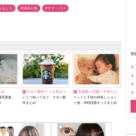
おもしろ
#SNS人気
#ママ・パパ
登
とめ
スタバ新作イッキ見せ！
天使級に可愛い子供たち
猫写真集…
いくつ知ってる？ スタバ新
ペットと子供の仲良しショッ
リ
作まとめ
ト他、SNS話題キッズまとめ