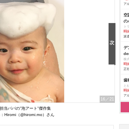
アル
空
の
ト
時給
派遣
デ
de
株
時給
正社
歯
と
時給
アル
16
／21
担当パパの”泡アート”傑作集
Hiromi（@hiromi.mo）さん