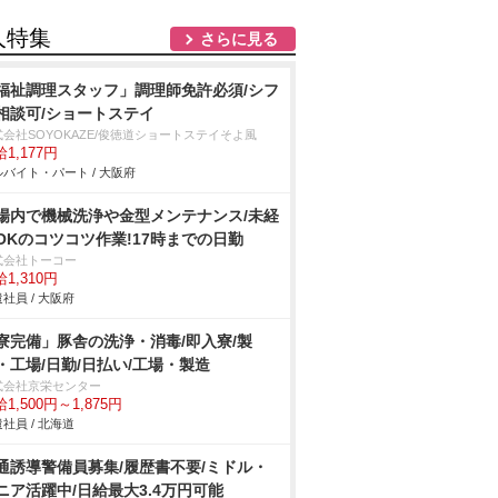
人特集
さらに見る
福祉調理スタッフ」調理師免許必須/シフ
相談可/ショートステイ
式会社SOYOKAZE/俊徳道ショートステイそよ風
1,177円
バイト・パート / 大阪府
場内で機械洗浄や金型メンテナンス/未経
OKのコツコツ作業!17時までの日勤
式会社トーコー
1,310円
社員 / 大阪府
寮完備」豚舎の洗浄・消毒/即入寮/製
・工場/日勤/日払い/工場・製造
式会社京栄センター
1,500円～1,875円
社員 / 北海道
通誘導警備員募集/履歴書不要/ミドル・
ニア活躍中/日給最大3.4万円可能