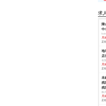
求
障
中
ko
月
正社
地
店
有
月
正社
未
残
残
株
月
正社