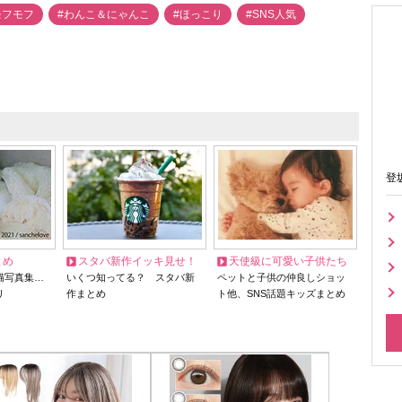
モフモフ
#わんこ＆にゃんこ
#ほっこり
#SNS人気
登
とめ
スタバ新作イッキ見せ！
天使級に可愛い子供たち
猫写真集…
いくつ知ってる？ スタバ新
ペットと子供の仲良しショッ
リ
作まとめ
ト他、SNS話題キッズまとめ