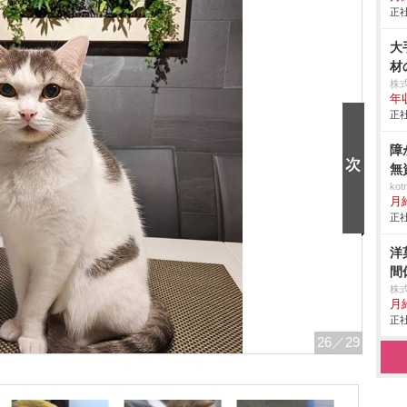
正社
大
材
株式
年
正社
障
無
ko
月
正社
洋
間
株
月給
正社
26
／29