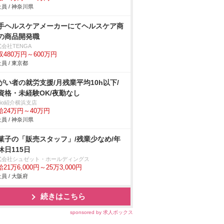
員 / 神奈川県
手ヘルスケアメーカーにてヘルスケア商
の商品開発職
会社TENGA
収480万円～600万円
員 / 東京都
がい者の就労支援/月残業平均10h以下/
資格・未経験OK/夜勤なし
trio紹介横浜支店
給24万円～40万円
員 / 神奈川県
菓子の「販売スタッフ」/残業少なめ/年
休日115日
式会社シュゼット・ホールディングス
21万6,000円～25万3,000円
員 / 大阪府
続きはこちら
sponsored by 求人ボックス