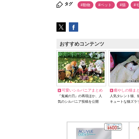
タグ
#動物
#ペット
#猫
#
おすすめコンテンツ
可愛いシルバニアまとめ
癒やしの猫ま
『鬼滅の刃』の再現ほか、人
人気タレント猫、
気のシルバニア投稿を公開
キュートな猫ズラ