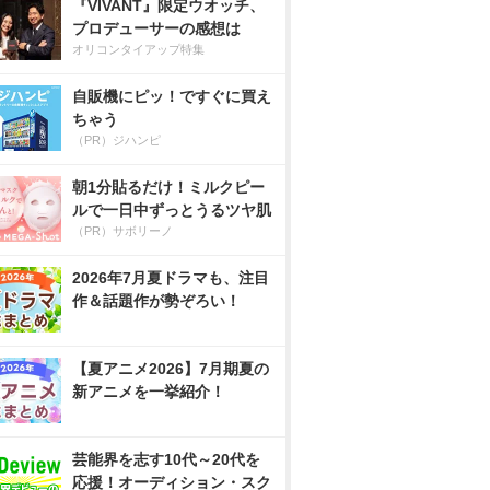
『VIVANT』限定ウオッチ、
プロデューサーの感想は
オリコンタイアップ特集
自販機にピッ！ですぐに買え
ちゃう
（PR）ジハンピ
朝1分貼るだけ！ミルクピー
ルで一日中ずっとうるツヤ肌
（PR）サボリーノ
2026年7月夏ドラマも、注目
作＆話題作が勢ぞろい！
【夏アニメ2026】7月期夏の
新アニメを一挙紹介！
芸能界を志す10代～20代を
応援！オーディション・スク