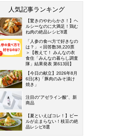
人気記事ランキング
【驚きのやわらかさ！】ヘ
ルシーなのに大満足！鶏む
ね肉の絶品レシピ8選
「人参の食べ方で好きなの
は？」＜回答数38,220票
＞【教えて！ みんなの衣
食住「みんなの暮らし調査
隊」結果発表 第613回】
【今日の献立】2026年8月
6日(木)「豚肉のみそ漬け
焼き」
注目の“アゼライン酸”、新
商品
【夏といえばコレ！】ビー
ルが止まらない！枝豆の絶
品レシピ8選