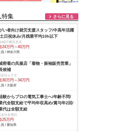
人特集
さらに見る
がい者向け就労支援スタッフ/中高年活躍
/土日祝休み/月残業平均10h以下
trio紹介横浜支店
給24万円～40万円
員 / 神奈川県
域密着の呉服店「着物・振袖販売営業」
長候補
限会社ムラタ
給30万円～34万円
員 / 大阪府
経験からプロの電気工事士へ/年齢不問/
業代全額支給で平均年収高め/賞与年2回/
業代は全額支給
式会社名電社
給25万円
員 / 愛知県