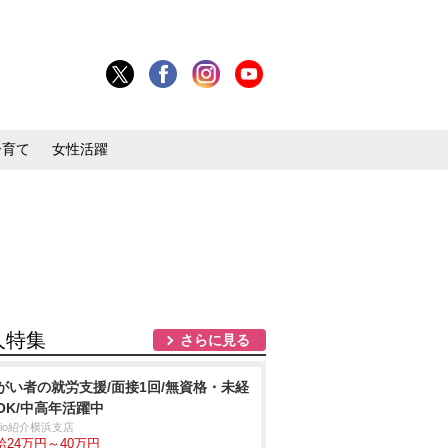
子育て
女性活躍
人特集
さらに見る
がい者の就労支援/面接1回/無資格・未経
OK/中高年活躍中
trio紹介横浜支店
給24万円～40万円