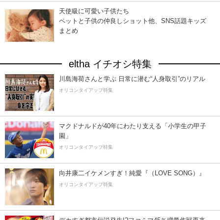
天使級に可愛い子供たち
ペットと子供の仲良しショット他、SNS話題キッズ
まとめ
eltha イチオシ特集
川島海荷さんと学ぶ 日常に潜む“人身取引”のリアル
オリコンタイアップ特集
マクドナルドが40年にわたり支える「小学生の甲子
園」
オリコンタイアップ特集
向井康二イケメンすぎ！純愛『（LOVE SONG）』
オリコンタイアップ特集