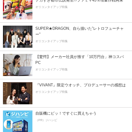
デカすぎ都市伝説発生!?ファミマ45％増量作戦再来
オリコンタイアップ特集
SUPER★DRAGON、自ら描いた”レトロフューチャ
ー”
オリコンタイアップ特集
【驚愕】メーカー社員が推す「10万円台」神コスパ
PC
オリコンタイアップ特集
『VIVANT』限定ウオッチ、プロデューサーの感想は
オリコンタイアップ特集
自販機にピッ！ですぐに買えちゃう
（PR）ジハンピ