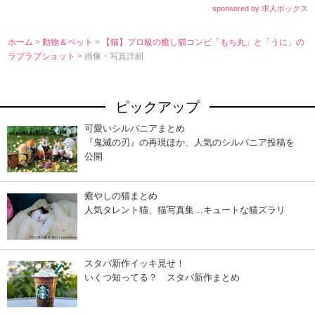
sponsored by 求人ボックス
ホーム
>
動物＆ペット
>
【猫】プロ級の癒し猫コンビ「もち丸」と「うに」の
ラブラブショット
> 画像・写真詳細
ピックアップ
可愛いシルバニアまとめ
『鬼滅の刃』の再現ほか、人気のシルバニア投稿を
公開
癒やしの猫まとめ
人気タレント猫、猫写真集…キュートな猫ズラリ
スタバ新作イッキ見せ！
いくつ知ってる？ スタバ新作まとめ