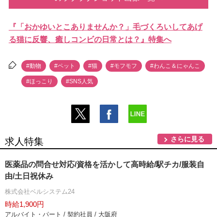
『「おかゆいとこありませんか？」毛づくろいしてあげ
る猫に反響、癒しコンビの日常とは？』特集へ
#動物
#ペット
#猫
#モフモフ
#わんこ＆にゃんこ
#ほっこり
#SNS人気
さらに見る
求人特集
医薬品の問合せ対応/資格を活かして高時給/駅チカ/服装自
由/土日祝休み
株式会社ベルシステム24
時給1,900円
アルバイト・パート / 契約社員 / 大阪府