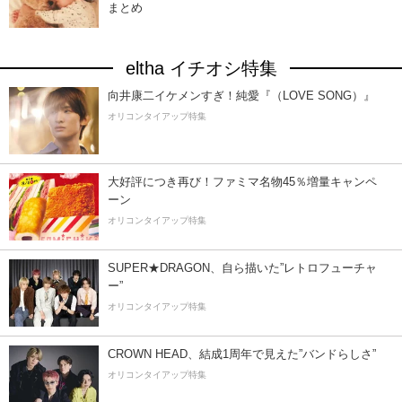
まとめ
eltha イチオシ特集
向井康二イケメンすぎ！純愛『（LOVE SONG）』
オリコンタイアップ特集
大好評につき再び！ファミマ名物45％増量キャンペ
ーン
オリコンタイアップ特集
SUPER★DRAGON、自ら描いた”レトロフューチャ
ー”
オリコンタイアップ特集
CROWN HEAD、結成1周年で見えた”バンドらしさ”
オリコンタイアップ特集