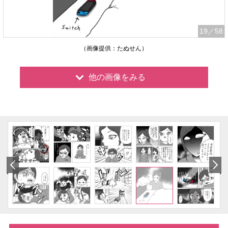
19
／58
（画像提供：たぬせん）
他の画像をみる