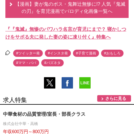
【漫画】妻が鬼のボス・鬼舞辻無惨に!? 人気『鬼滅
の刃』を育児漫画でパロディ化画像一覧へ
『『鬼滅』無惨のパワハラ名言が育児にまで？ 寝かしつ
けをサボる夫に発した妻の姿に凍り付く』特集へ
#ツイッター発
#インスタ発
#子育て漫画
#おもしろ
#ママ・パパ
#バズネタ
さらに見る
求人特集
中華食材の品質管理/室長・部長クラス
株式会社中華・高橋
年収600万円～800万円