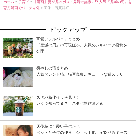
ホーム
>
子育て
>
【漫画】妻が鬼のボス・鬼舞辻無惨に!? 人気『鬼滅の刃』を
育児漫画でパロディ化
> 画像・写真詳細
ピックアップ
可愛いシルバニアまとめ
『鬼滅の刃』の再現ほか、人気のシルバニア投稿を
公開
癒やしの猫まとめ
人気タレント猫、猫写真集…キュートな猫ズラリ
スタバ新作イッキ見せ！
いくつ知ってる？ スタバ新作まとめ
天使級に可愛い子供たち
ペットと子供の仲良しショット他、SNS話題キッズ