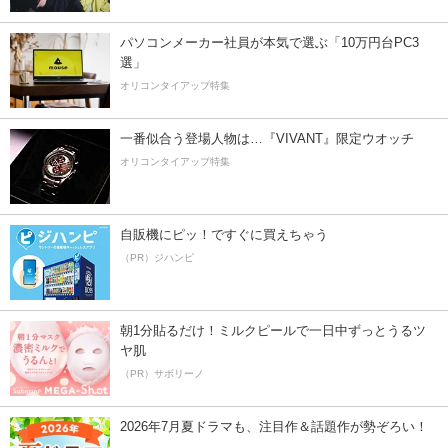
パソコンメーカー社員が本気で選ぶ「10万円台PC3
選」
オリコンタイアップ特集
一番似合う登場人物は…『VIVANT』限定ウオッチ
オリコンタイアップ特集
自販機にピッ！ですぐに買えちゃう
（PR）ジハンピ
朝1分貼るだけ！ミルクピールで一日中ずっとうるツ
ヤ肌
（PR）サボリーノ
2026年7月夏ドラマも、注目作＆話題作が勢ぞろい！