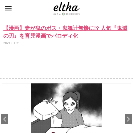
【漫画】妻が鬼のボス・鬼舞辻無惨に!? 人気『鬼滅
の刃』を育児漫画でパロディ化
2021-01-31