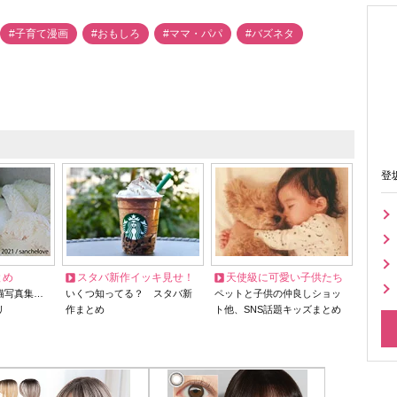
#子育て漫画
#おもしろ
#ママ・パパ
#バズネタ
登
とめ
スタバ新作イッキ見せ！
天使級に可愛い子供たち
猫写真集…
いくつ知ってる？ スタバ新
ペットと子供の仲良しショッ
リ
作まとめ
ト他、SNS話題キッズまとめ