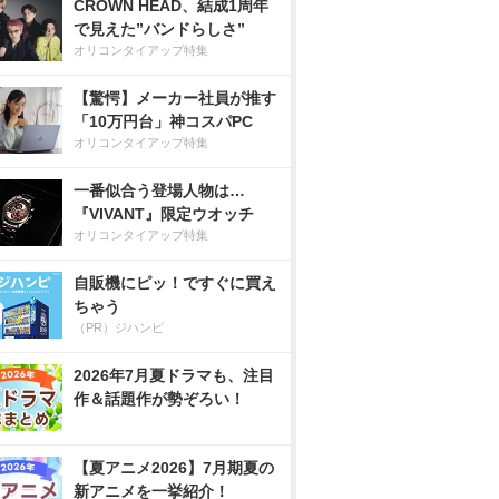
CROWN HEAD、結成1周年
で見えた”バンドらしさ”
オリコンタイアップ特集
【驚愕】メーカー社員が推す
「10万円台」神コスパPC
オリコンタイアップ特集
一番似合う登場人物は…
『VIVANT』限定ウオッチ
オリコンタイアップ特集
自販機にピッ！ですぐに買え
ちゃう
（PR）ジハンピ
2026年7月夏ドラマも、注目
作＆話題作が勢ぞろい！
【夏アニメ2026】7月期夏の
新アニメを一挙紹介！