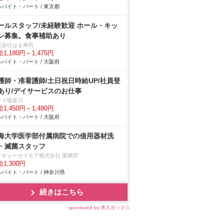
バイト・パート / 東京都
ールスタッフ/未経験歓迎 ホール・キッ
ン募集。食事補助あり
式会社はま寿司
1,180円～1,475円
バイト・パート / 大阪府
護師・准看護師/土日祝日時給UP/社員登
あり/デイサービスのお仕事
クイ寝屋川
1,450円～1,480円
バイト・パート / 大阪府
海大学医学部付属病院での借用器材洗
・滅菌スタッフ
タキューセイモア株式会社 業務部
1,300円
バイト・パート / 神奈川県
続きはこちら
sponsored by 求人ボックス