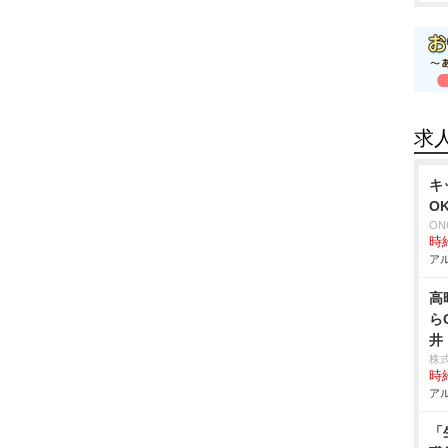
求
キ
O
ON
時給
アル
高
ら
井
株
時給
アル
「