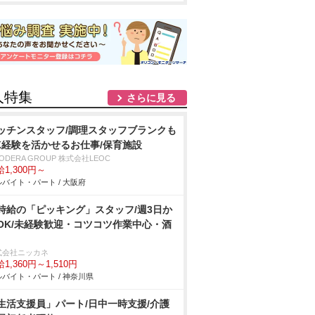
人特集
さらに見る
ッチンスタッフ/調理スタッフブランクも
K経験を活かせるお仕事/保育施設
ODERA GROUP 株式会社LEOC
1,300円～
バイト・パート / 大阪府
時給の「ピッキング」スタッフ/週3日か
OK/未経験歓迎・コツコツ作業中心・酒
式会社ニッカネ
1,360円～1,510円
バイト・パート / 神奈川県
生活支援員」パート/日中一時支援/介護