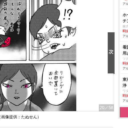
アル
ホ
チ
株
時給
アル
看
用
ツ
時給
アル
東
浄
ワ
時給
アル
20
／58
（画像提供：たぬせん）