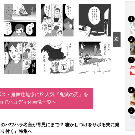
ス・鬼舞辻無惨に!? 人気『鬼滅の刃』を
画でパロディ化画像一覧へ
のパワハラ名言が育児にまで？ 寝かしつけをサボる夫に発
凍り付く』特集へ