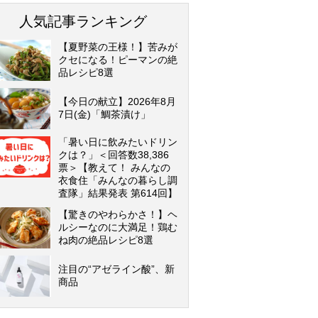
人気記事ランキング
【夏野菜の王様！】苦みが
クセになる！ピーマンの絶
品レシピ8選
【今日の献立】2026年8月
7日(金)「鯛茶漬け」
「暑い日に飲みたいドリン
クは？」＜回答数38,386
票＞【教えて！ みんなの
衣食住「みんなの暮らし調
査隊」結果発表 第614回】
【驚きのやわらかさ！】ヘ
ルシーなのに大満足！鶏む
ね肉の絶品レシピ8選
注目の“アゼライン酸”、新
商品