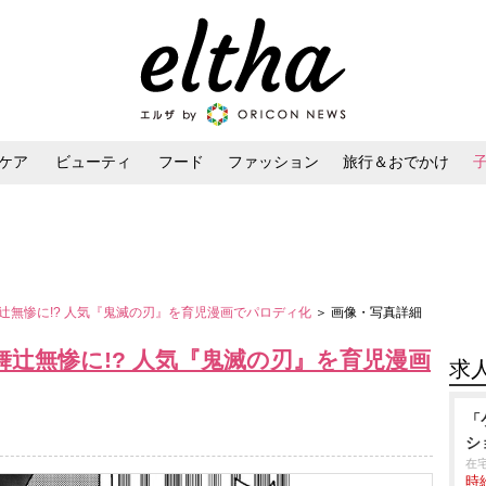
ケア
ビューティ
フード
ファッション
旅行＆おでかけ
ンケア
ダイエット・ボディケア
ヘアスタイル・ヘアアレンジ
辻無惨に!? 人気『鬼滅の刃』を育児漫画でパロディ化
＞ 画像・写真詳細
辻無惨に!? 人気『鬼滅の刃』を育児漫画
求
「
シ
在
時給