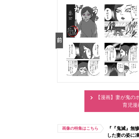
【漫画】妻が鬼のボ
育児漫
『『鬼滅』無惨
画像の特集はこちら
した妻の姿に