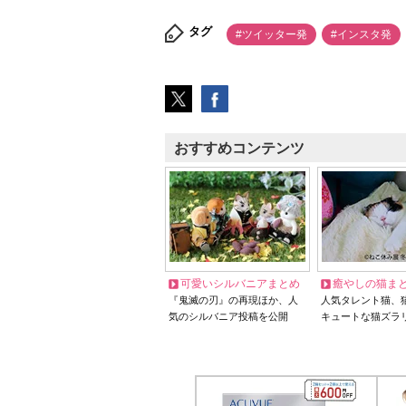
タグ
#ツイッター発
#インスタ発
おすすめコンテンツ
可愛いシルバニアまとめ
癒やしの猫ま
『鬼滅の刃』の再現ほか、人
人気タレント猫、
気のシルバニア投稿を公開
キュートな猫ズラ