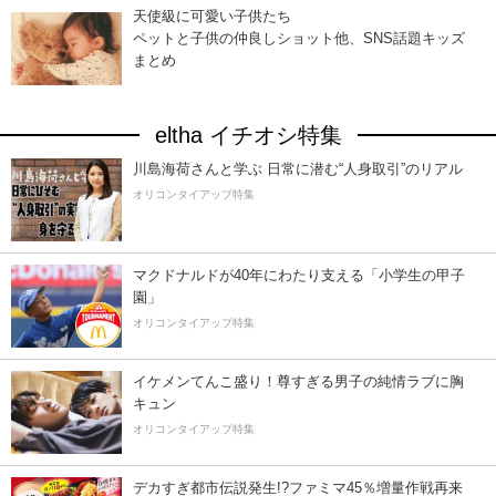
天使級に可愛い子供たち
ペットと子供の仲良しショット他、SNS話題キッズ
まとめ
eltha イチオシ特集
川島海荷さんと学ぶ 日常に潜む“人身取引”のリアル
オリコンタイアップ特集
マクドナルドが40年にわたり支える「小学生の甲子
園」
オリコンタイアップ特集
イケメンてんこ盛り！尊すぎる男子の純情ラブに胸
キュン
オリコンタイアップ特集
デカすぎ都市伝説発生!?ファミマ45％増量作戦再来