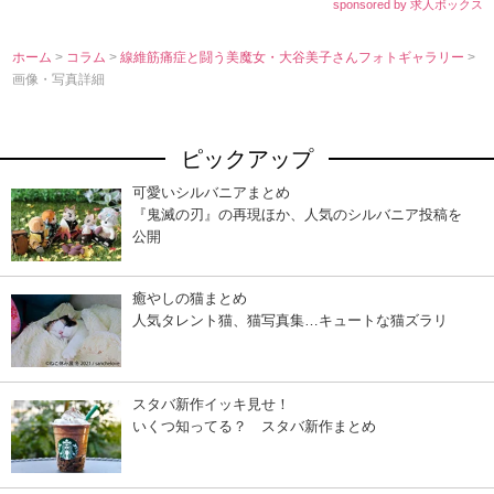
sponsored by 求人ボックス
ホーム
>
コラム
>
線維筋痛症と闘う美魔女・大谷美子さんフォトギャラリー
>
画像・写真詳細
ピックアップ
可愛いシルバニアまとめ
『鬼滅の刃』の再現ほか、人気のシルバニア投稿を
公開
癒やしの猫まとめ
人気タレント猫、猫写真集…キュートな猫ズラリ
スタバ新作イッキ見せ！
いくつ知ってる？ スタバ新作まとめ