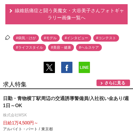
線維筋痛症と闘う美魔女・大谷美子さんフォトギャ
ラリー画像一覧へ
#病気・けが
#モデル
#インタビュー
#コンテスト
#ライフスタイル
#美容・健康
#ヘルスケア
さらに見る
求人特集
日勤・青物横丁駅周辺の交通誘導警備員/入社祝い金あり/週
1日～OK
株式会社MSK
日給1万4,500円～
アルバイト・パート / 東京都