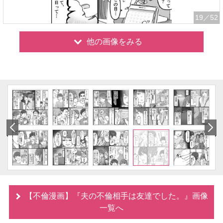
19
／52
他の画像をみる
【不倫漫画】『夫の不倫相手は友達でした。』画像
一覧へ