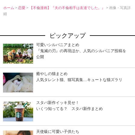
ホーム
>
恋愛
>
【不倫漫画】『夫の不倫相手は友達でした。』
> 画像・写真詳
細
ピックアップ
可愛いシルバニアまとめ
『鬼滅の刃』の再現ほか、人気のシルバニア投稿を
公開
癒やしの猫まとめ
人気タレント猫、猫写真集…キュートな猫ズラリ
スタバ新作イッキ見せ！
いくつ知ってる？ スタバ新作まとめ
天使級に可愛い子供たち