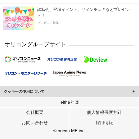
試写会、登壇イベント、サインチェキなどプレゼン
ト！
プレゼント特集
オリコングループサイト
クッキーの使用について
このサイトでは Cookie を使用して、ユーザーに合わせたコンテンツや広告の
elthaとは
表示、ソーシャル メディア機能の提供、広告の表示回数やクリック数の測定を
会社概要
個人情報保護方針
行っています。
また、ユーザーによるサイトの利用状況についても情報を収集し、ソーシャル
お問い合わせ
採用情報
メディアや広告配信、データ解析の各パートナーに提供しています。
各パートナーは、この情報とユーザーが各パートナーに提供した他の情報や、
© oricon ME inc.
ユーザーが各パートナーのサービスを使用したときに収集した他の情報を組み
合わせて使用することがあります。