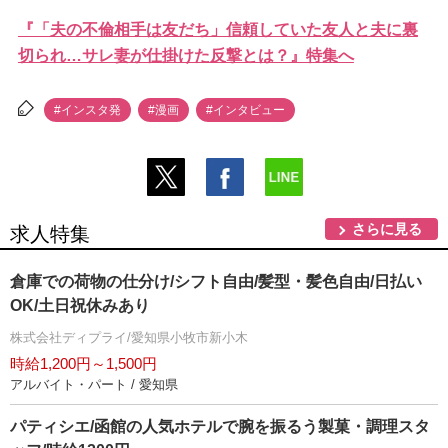
『「夫の不倫相手は友だち」信頼していた友人と夫に裏
切られ…サレ妻が仕掛けた反撃とは？』特集へ
#インスタ発
#漫画
#インタビュー
さらに見る
求人特集
倉庫での荷物の仕分け/シフト自由/髪型・髪色自由/日払い
OK/土日祝休みあり
株式会社ディプライ/愛知県小牧市新小木
時給1,200円～1,500円
アルバイト・パート / 愛知県
パティシエ/函館の人気ホテルで腕を振るう製菓・調理スタ