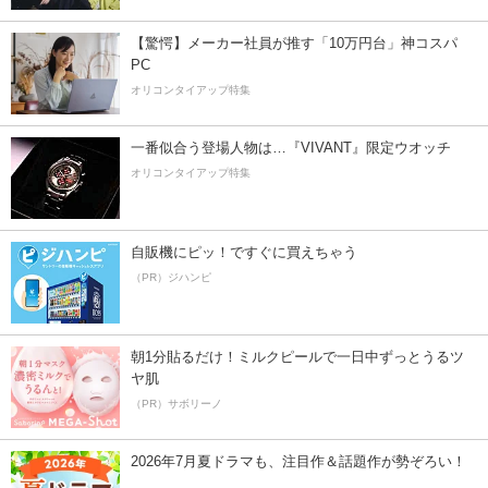
【驚愕】メーカー社員が推す「10万円台」神コスパ
PC
オリコンタイアップ特集
一番似合う登場人物は…『VIVANT』限定ウオッチ
オリコンタイアップ特集
自販機にピッ！ですぐに買えちゃう
（PR）ジハンピ
朝1分貼るだけ！ミルクピールで一日中ずっとうるツ
ヤ肌
（PR）サボリーノ
2026年7月夏ドラマも、注目作＆話題作が勢ぞろい！