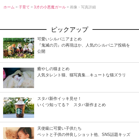
ホーム
>
子育て
>
3才の小悪魔ガール
> 画像・写真詳細
ピックアップ
可愛いシルバニアまとめ
『鬼滅の刃』の再現ほか、人気のシルバニア投稿を
公開
癒やしの猫まとめ
人気タレント猫、猫写真集…キュートな猫ズラリ
スタバ新作イッキ見せ！
いくつ知ってる？ スタバ新作まとめ
天使級に可愛い子供たち
ペットと子供の仲良しショット他、SNS話題キッズ