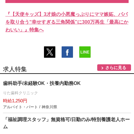
『【天使キッズ】3才娘の小悪魔っぷりにママ嫉妬、パパ
を取り合う“幸せすぎる三角関係”に300万再生「最高にか
わいい」』特集へ
さらに見る
求人特集
歯科助手/未経験OK・扶養内勤務OK
りた歯科クリニック
時給1,250円
アルバイト・パート / 神奈川県
「福祉調理スタッフ」無資格可/日勤のみ/特別養護老人ホー
ム