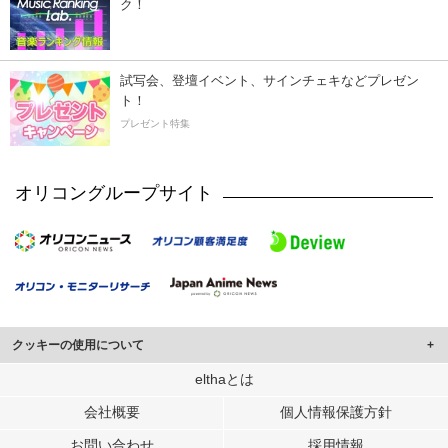
ク！
試写会、登壇イベント、サインチェキなどプレゼン
ト！
プレゼント特集
オリコングループサイト
クッキーの使用について
このサイトでは Cookie を使用して、ユーザーに合わせたコンテンツや広告の
elthaとは
表示、ソーシャル メディア機能の提供、広告の表示回数やクリック数の測定を
会社概要
個人情報保護方針
行っています。
また、ユーザーによるサイトの利用状況についても情報を収集し、ソーシャル
お問い合わせ
採用情報
メディアや広告配信、データ解析の各パートナーに提供しています。