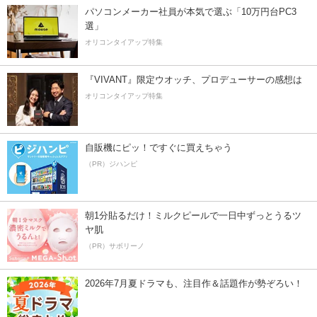
パソコンメーカー社員が本気で選ぶ「10万円台PC3
選」
オリコンタイアップ特集
『VIVANT』限定ウオッチ、プロデューサーの感想は
オリコンタイアップ特集
自販機にピッ！ですぐに買えちゃう
（PR）ジハンピ
朝1分貼るだけ！ミルクピールで一日中ずっとうるツ
ヤ肌
（PR）サボリーノ
2026年7月夏ドラマも、注目作＆話題作が勢ぞろい！