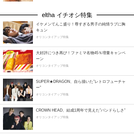
eltha イチオシ特集
イケメンてんこ盛り！尊すぎる男子の純情ラブに胸
キュン
オリコンタイアップ特集
大好評につき再び！ファミマ名物45％増量キャンペ
ーン
オリコンタイアップ特集
SUPER★DRAGON、自ら描いた”レトロフューチャ
ー”
オリコンタイアップ特集
CROWN HEAD、結成1周年で見えた”バンドらしさ”
オリコンタイアップ特集