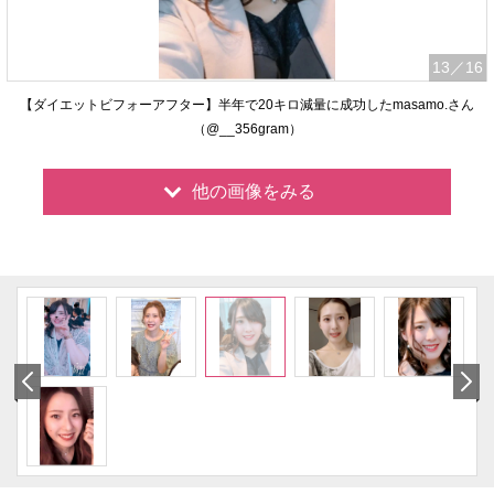
13
／16
【ダイエットビフォーアフター】半年で20キロ減量に成功したmasamo.さん
（@__356gram）
他の画像をみる