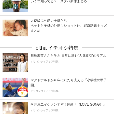
いくつ知ってる？ スタバ新作まとめ
天使級に可愛い子供たち
ペットと子供の仲良しショット他、SNS話題キッズ
まとめ
eltha イチオシ特集
川島海荷さんと学ぶ 日常に潜む“人身取引”のリアル
オリコンタイアップ特集
マクドナルドが40年にわたり支える「小学生の甲子
園」
オリコンタイアップ特集
向井康二イケメンすぎ！純愛『（LOVE SONG）』
オリコンタイアップ特集