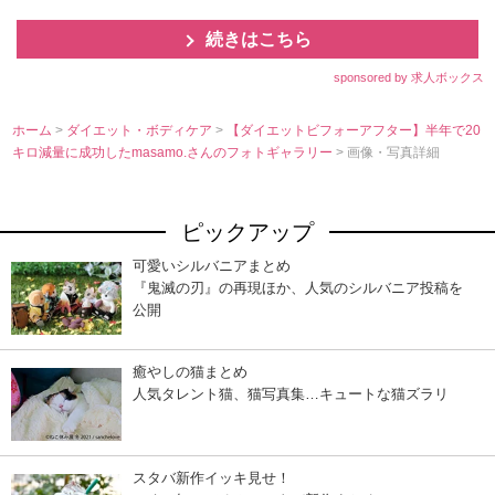
続きはこちら
sponsored by 求人ボックス
ホーム
>
ダイエット・ボディケア
>
【ダイエットビフォーアフター】半年で20
キロ減量に成功したmasamo.さんのフォトギャラリー
> 画像・写真詳細
ピックアップ
可愛いシルバニアまとめ
『鬼滅の刃』の再現ほか、人気のシルバニア投稿を
公開
癒やしの猫まとめ
人気タレント猫、猫写真集…キュートな猫ズラリ
スタバ新作イッキ見せ！