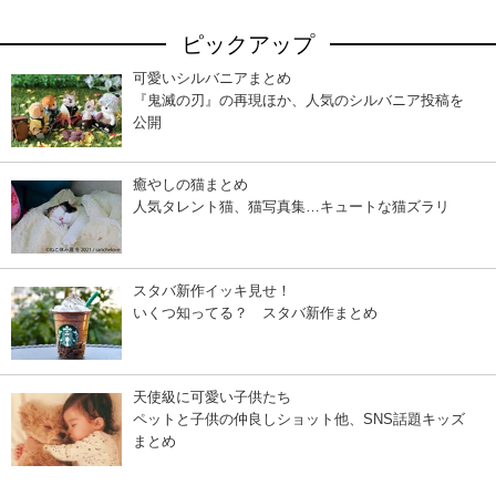
ピックアップ
可愛いシルバニアまとめ
『鬼滅の刃』の再現ほか、人気のシルバニア投稿を
公開
癒やしの猫まとめ
人気タレント猫、猫写真集…キュートな猫ズラリ
スタバ新作イッキ見せ！
いくつ知ってる？ スタバ新作まとめ
天使級に可愛い子供たち
ペットと子供の仲良しショット他、SNS話題キッズ
まとめ