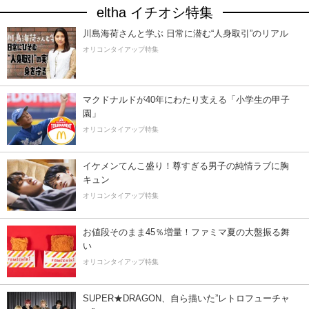
eltha イチオシ特集
川島海荷さんと学ぶ 日常に潜む“人身取引”のリアル
オリコンタイアップ特集
マクドナルドが40年にわたり支える「小学生の甲子
園」
オリコンタイアップ特集
イケメンてんこ盛り！尊すぎる男子の純情ラブに胸
キュン
オリコンタイアップ特集
お値段そのまま45％増量！ファミマ夏の大盤振る舞
い
オリコンタイアップ特集
SUPER★DRAGON、自ら描いた”レトロフューチャ