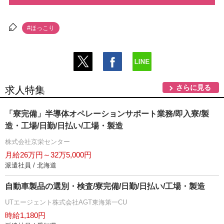
#ほっこり
さらに見る
求人特集
「寮完備」半導体オペレーションサポート業務/即入寮/製
造・工場/日勤/日払い/工場・製造
株式会社京栄センター
月給26万円～32万5,000円
派遣社員 / 北海道
自動車製品の選別・検査/寮完備/日勤/日払い/工場・製造
UTエージェント株式会社AGT東海第一CU
時給1,180円