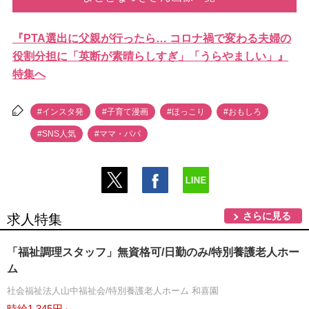
『PTA選出に父親が行ったら… コロナ禍で変わる夫婦の
役割分担に「英断が素晴らしすぎ」「うらやましい」』
特集へ
#インスタ発
#子育て漫画
#ほっこり
#おもしろ
#SNS人気
#ママ・パパ
さらに見る
求人特集
「福祉調理スタッフ」無資格可/日勤のみ/特別養護老人ホー
ム
社会福祉法人山中福祉会/特別養護老人ホーム 和喜園
時給1,345円～