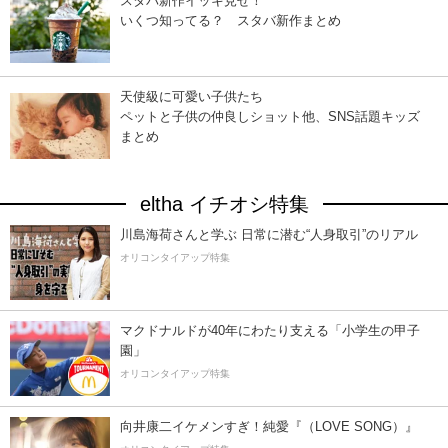
スタバ新作イッキ見せ！
いくつ知ってる？ スタバ新作まとめ
天使級に可愛い子供たち
ペットと子供の仲良しショット他、SNS話題キッズ
まとめ
eltha イチオシ特集
川島海荷さんと学ぶ 日常に潜む“人身取引”のリアル
オリコンタイアップ特集
マクドナルドが40年にわたり支える「小学生の甲子
園」
オリコンタイアップ特集
向井康二イケメンすぎ！純愛『（LOVE SONG）』