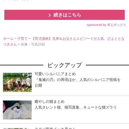
続きはこちら
sponsored by 求人ボックス
ホーム
>
子育て
>
【育児漫画】兄弟＆お父さんエピソードが人気、ぴよととな
つきさん
> 画像・写真詳細
ピックアップ
可愛いシルバニアまとめ
『鬼滅の刃』の再現ほか、人気のシルバニア投稿を
公開
癒やしの猫まとめ
人気タレント猫、猫写真集…キュートな猫ズラリ