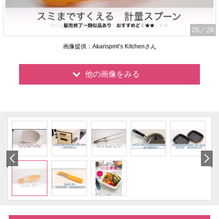
26
／28
画像提供：Akarispmt’s Kitchenさん
他の画像をみる