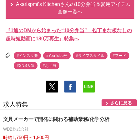
Akarispmt’s Kitchenさんの10分弁当＆愛用アイテム
画像一覧へ
『1通のDMから始まった“10分弁当” 包丁まな板なしの
超時短動画に180万再生』特集へ
#インスタ発
#YouTube発
#ライフスタイル
#フード
#SNS人気
#お弁当
さらに見る
求人特集
文具メーカーで開発に関わる補助業務/化学分析
WDB株式会社
時給1,750円～1,800円