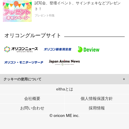
試写会、登壇イベント、サインチェキなどプレゼン
ト！
プレゼント特集
オリコングループサイト
クッキーの使用について
このサイトでは Cookie を使用して、ユーザーに合わせたコンテンツや広告の
elthaとは
表示、ソーシャル メディア機能の提供、広告の表示回数やクリック数の測定を
会社概要
個人情報保護方針
行っています。
また、ユーザーによるサイトの利用状況についても情報を収集し、ソーシャル
お問い合わせ
採用情報
メディアや広告配信、データ解析の各パートナーに提供しています。
各パートナーは、この情報とユーザーが各パートナーに提供した他の情報や、
© oricon ME inc.
ユーザーが各パートナーのサービスを使用したときに収集した他の情報を組み
合わせて使用することがあります。