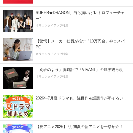
SUPER★DRAGON、自ら描いた”レトロフューチャ
ー”
オリコンタイアップ特集
【驚愕】メーカー社員が推す「10万円台」神コスパ
PC
オリコンタイアップ特集
「別班のよう」腕時計で『VIVANT』の世界観再現
オリコンタイアップ特集
2026年7月夏ドラマも、注目作＆話題作が勢ぞろい！
【夏アニメ2026】7月期夏の新アニメを一挙紹介！