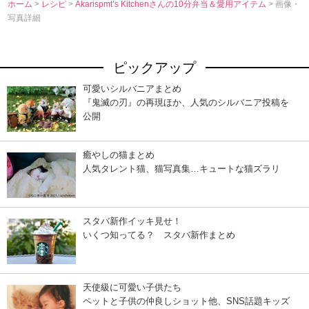
ホーム
>
レシピ
>
Akarispmt’s Kitchenさんの10分弁当＆愛用アイテム
> 画像・
写真詳細
ピックアップ
可愛いシルバニアまとめ
『鬼滅の刃』の再現ほか、人気のシルバニア投稿を
公開
癒やしの猫まとめ
人気タレント猫、猫写真集…キュートな猫ズラリ
スタバ新作イッキ見せ！
いくつ知ってる？ スタバ新作まとめ
天使級に可愛い子供たち
ペットと子供の仲良しショット他、SNS話題キッズ