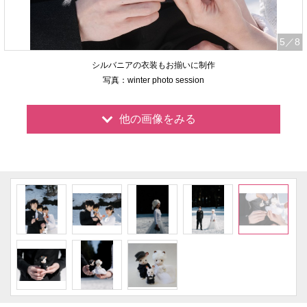
5
／8
シルバニアの衣装もお揃いに制作
写真：winter photo session
他の画像をみる