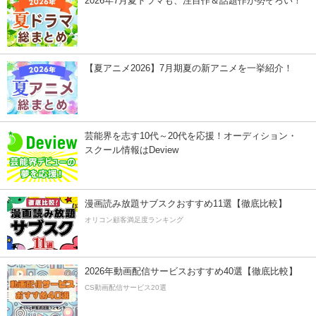
2026年7月夏ドラマも、注目作＆話題作が勢ぞろい！
【夏アニメ2026】7月期夏の新アニメを一挙紹介！
芸能界を志す10代～20代を応援！オーディション・
スクール情報はDeview
漫画読み放題サブスクおすすめ11選【徹底比較】
オリコン顧客満足度ランキング
2026年動画配信サービスおすすめ40選【徹底比較】
CS動画配信サービス20選