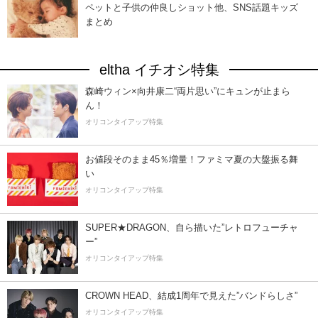
ペットと子供の仲良しショット他、SNS話題キッズ
まとめ
eltha イチオシ特集
森崎ウィン×向井康二“両片思い”にキュンが止まら
ん！
オリコンタイアップ特集
お値段そのまま45％増量！ファミマ夏の大盤振る舞
い
オリコンタイアップ特集
SUPER★DRAGON、自ら描いた”レトロフューチャ
ー”
オリコンタイアップ特集
CROWN HEAD、結成1周年で見えた”バンドらしさ”
オリコンタイアップ特集