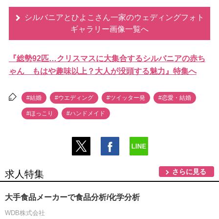
シルバニアとひよこさん一家のウェディングフォト
ギャラリー画像一覧へ
『総勢92匹…クリスマスに大集合するシルバニアの赤ち
ゃん もはや趣味以上？大人が没頭する魅力』特集へ
#結婚
#ウエディング
#ツイッター発
#恋愛・結婚
#ほっこり
#ハンドメイド
さらに見る
求人特集
大手食品メーカーで食品分析/化学分析
WDB株式会社