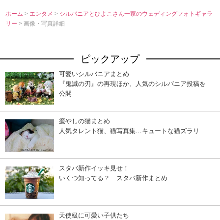
ホーム
>
エンタメ
>
シルバニアとひよこさん一家のウェディングフォトギャラ
リー
> 画像・写真詳細
ピックアップ
可愛いシルバニアまとめ
『鬼滅の刃』の再現ほか、人気のシルバニア投稿を
公開
癒やしの猫まとめ
人気タレント猫、猫写真集…キュートな猫ズラリ
スタバ新作イッキ見せ！
いくつ知ってる？ スタバ新作まとめ
天使級に可愛い子供たち