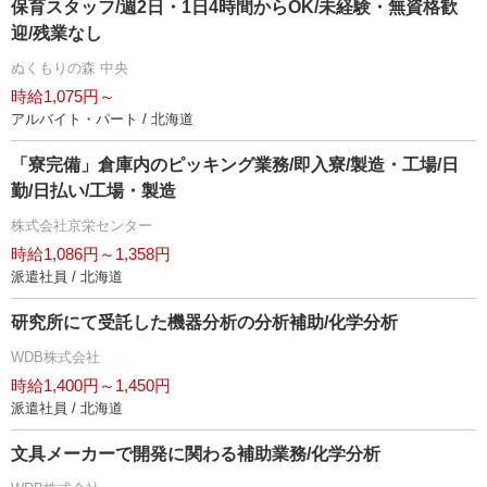
保育スタッフ/週2日・1日4時間からOK/未経験・無資格歓
迎/残業なし
ぬくもりの森 中央
時給1,075円～
アルバイト・パート / 北海道
「寮完備」倉庫内のピッキング業務/即入寮/製造・工場/日
勤/日払い/工場・製造
株式会社京栄センター
時給1,086円～1,358円
派遣社員 / 北海道
研究所にて受託した機器分析の分析補助/化学分析
WDB株式会社
時給1,400円～1,450円
派遣社員 / 北海道
文具メーカーで開発に関わる補助業務/化学分析