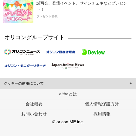
試写会、登壇イベント、サインチェキなどプレゼン
ト！
プレゼント特集
オリコングループサイト
クッキーの使用について
このサイトでは Cookie を使用して、ユーザーに合わせたコンテンツや広告の
elthaとは
表示、ソーシャル メディア機能の提供、広告の表示回数やクリック数の測定を
会社概要
個人情報保護方針
行っています。
また、ユーザーによるサイトの利用状況についても情報を収集し、ソーシャル
お問い合わせ
採用情報
メディアや広告配信、データ解析の各パートナーに提供しています。
各パートナーは、この情報とユーザーが各パートナーに提供した他の情報や、
© oricon ME inc.
ユーザーが各パートナーのサービスを使用したときに収集した他の情報を組み
合わせて使用することがあります。