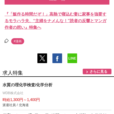
『「飯作る時間だぞ！」高熱で寝込む妻に家事を強要す
るモラハラ夫、“主婦をナメんな！”読者の反響とマンガ
作者の想い』特集へ
#漫画
さらに見る
求人特集
水質の理化学検査/化学分析
WDB株式会社
時給1,300円～1,400円
派遣社員 / 北海道