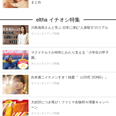
まとめ
eltha イチオシ特集
川島海荷さんと学ぶ 日常に潜む“人身取引”のリアル
オリコンタイアップ特集
マクドナルドが40年にわたり支える「小学生の甲子
園」
オリコンタイアップ特集
向井康二イケメンすぎ！純愛『（LOVE SONG）』
オリコンタイアップ特集
大好評につき再び！ファミマ名物45％増量キャンペ
ーン
オリコンタイアップ特集