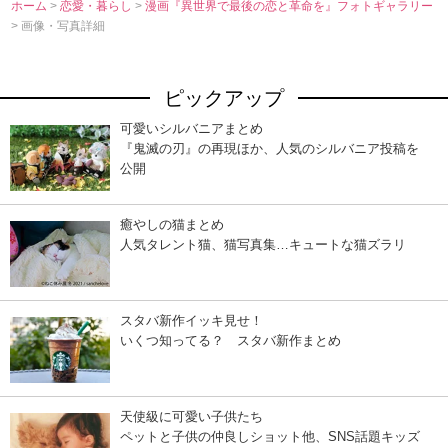
ホーム
>
恋愛・暮らし
>
漫画『異世界で最後の恋と革命を』フォトギャラリー
> 画像・写真詳細
ピックアップ
可愛いシルバニアまとめ
『鬼滅の刃』の再現ほか、人気のシルバニア投稿を
公開
癒やしの猫まとめ
人気タレント猫、猫写真集…キュートな猫ズラリ
スタバ新作イッキ見せ！
いくつ知ってる？ スタバ新作まとめ
天使級に可愛い子供たち
ペットと子供の仲良しショット他、SNS話題キッズ