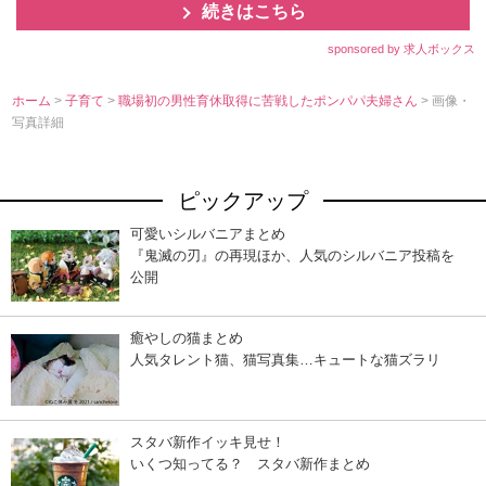
続きはこちら
sponsored by 求人ボックス
ホーム
>
子育て
>
職場初の男性育休取得に苦戦したポンパパ夫婦さん
> 画像・
写真詳細
ピックアップ
可愛いシルバニアまとめ
『鬼滅の刃』の再現ほか、人気のシルバニア投稿を
公開
癒やしの猫まとめ
人気タレント猫、猫写真集…キュートな猫ズラリ
スタバ新作イッキ見せ！
いくつ知ってる？ スタバ新作まとめ