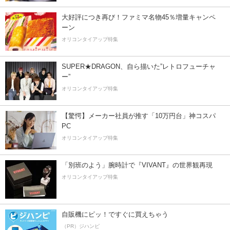
大好評につき再び！ファミマ名物45％増量キャンペ
ーン
オリコンタイアップ特集
SUPER★DRAGON、自ら描いた”レトロフューチャ
ー”
オリコンタイアップ特集
【驚愕】メーカー社員が推す「10万円台」神コスパ
PC
オリコンタイアップ特集
「別班のよう」腕時計で『VIVANT』の世界観再現
オリコンタイアップ特集
自販機にピッ！ですぐに買えちゃう
（PR）ジハンピ