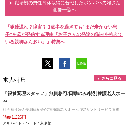
職場初の男性育休取得に苦戦したポンパパ夫婦さん
画像一覧へ
『発達遅れ？障害？ 1歳半を過ぎても“まだ歩かない息
子”を母が発信する理由「お子さんの発達の悩みを抱えて
いる親御さん多い」』特集へ
さらに見る
求人特集
「福祉調理スタッフ」無資格可/日勤のみ/特別養護老人ホー
ム
社会福祉法人長淵福祉会/特別養護老人ホーム 第2カントリービラ青梅
時給1,226円
アルバイト・パート / 東京都