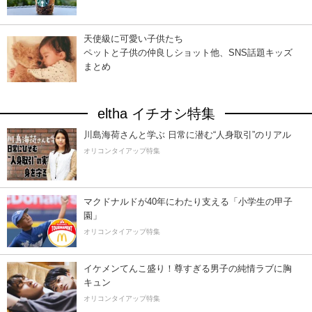
天使級に可愛い子供たち
ペットと子供の仲良しショット他、SNS話題キッズ
まとめ
eltha イチオシ特集
川島海荷さんと学ぶ 日常に潜む“人身取引”のリアル
オリコンタイアップ特集
マクドナルドが40年にわたり支える「小学生の甲子
園」
オリコンタイアップ特集
イケメンてんこ盛り！尊すぎる男子の純情ラブに胸
キュン
オリコンタイアップ特集