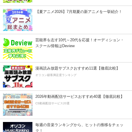
【夏アニメ2026】7月期夏の新アニメを一挙紹介！
芸能界を志す10代～20代を応援！オーディション・
スクール情報はDeview
漫画読み放題サブスクおすすめ11選【徹底比較】
オリコン顧客満足度ランキング
2026年動画配信サービスおすすめ40選【徹底比較】
CS動画配信サービス20選
毎週の音楽ランキングから、ヒットの推移をチェッ
ク！