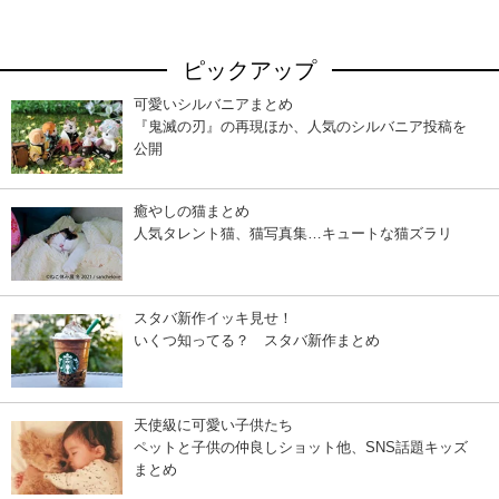
ピックアップ
可愛いシルバニアまとめ
『鬼滅の刃』の再現ほか、人気のシルバニア投稿を
公開
癒やしの猫まとめ
人気タレント猫、猫写真集…キュートな猫ズラリ
スタバ新作イッキ見せ！
いくつ知ってる？ スタバ新作まとめ
天使級に可愛い子供たち
ペットと子供の仲良しショット他、SNS話題キッズ
まとめ