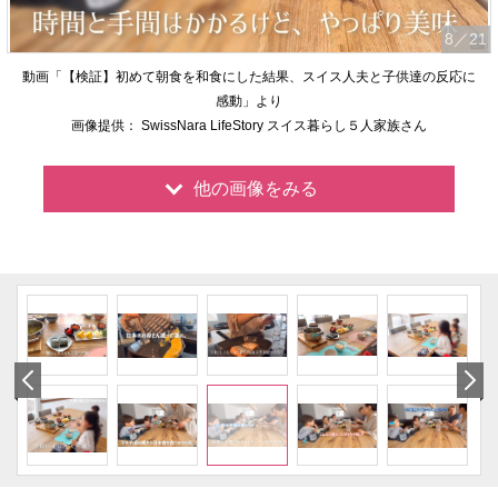
8
／21
動画「【検証】初めて朝食を和食にした結果、スイス人夫と子供達の反応に
感動」より
画像提供： SwissNara LifeStory スイス暮らし５人家族さん
他の画像をみる