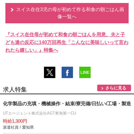
スイス在住3児の母が初めて作る和食の朝ごはん画
像一覧へ
『スイス在住母が初めて和食の朝ごはんを用意、夫と子
ども達の反応に140万回再生「こんなに美味しいって言わ
れたら嬉しい」』特集へ
さらに見る
求人特集
化学製品の充填・機械操作・結束/寮完備/日払い/工場・製造
UTエージェント株式会社AGT東海第一CU
時給1,300円
派遣社員 / 愛知県