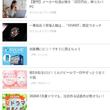
【驚愕】メーカー社員が推す「10万円台」神コスパ
PC
オリコンタイアップ特集
一番似合う登場人物は…『VIVANT』限定ウオッチ
オリコンタイアップ特集
自販機にピッ！ですぐに買えちゃう
（PR）ジハンピ
朝1分貼るだけ！ミルクピールで一日中ずっとうるツ
ヤ肌
（PR）サボリーノ
2026年7月夏ドラマも、注目作＆話題作が勢ぞろい！