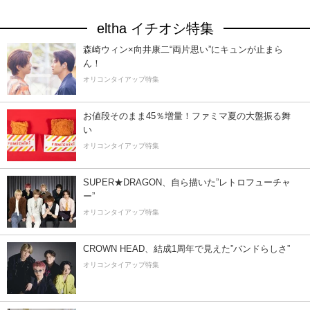
eltha イチオシ特集
森崎ウィン×向井康二“両片思い”にキュンが止まら
ん！
オリコンタイアップ特集
お値段そのまま45％増量！ファミマ夏の大盤振る舞
い
オリコンタイアップ特集
SUPER★DRAGON、自ら描いた”レトロフューチャ
ー”
オリコンタイアップ特集
CROWN HEAD、結成1周年で見えた”バンドらしさ”
オリコンタイアップ特集