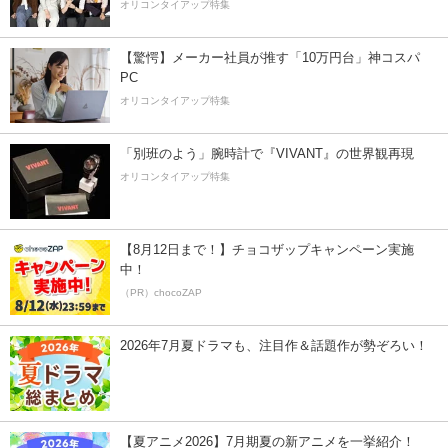
オリコンタイアップ特集
【驚愕】メーカー社員が推す「10万円台」神コスパ
PC
オリコンタイアップ特集
「別班のよう」腕時計で『VIVANT』の世界観再現
オリコンタイアップ特集
【8月12日まで！】チョコザップキャンペーン実施
中！
（PR）chocoZAP
2026年7月夏ドラマも、注目作＆話題作が勢ぞろい！
【夏アニメ2026】7月期夏の新アニメを一挙紹介！