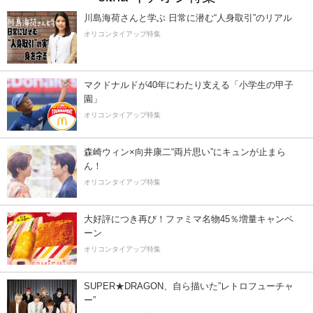
川島海荷さんと学ぶ 日常に潜む“人身取引”のリアル
オリコンタイアップ特集
マクドナルドが40年にわたり支える「小学生の甲子
園」
オリコンタイアップ特集
森崎ウィン×向井康二“両片思い”にキュンが止まら
ん！
オリコンタイアップ特集
大好評につき再び！ファミマ名物45％増量キャンペ
ーン
オリコンタイアップ特集
SUPER★DRAGON、自ら描いた”レトロフューチャ
ー”