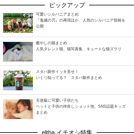
ピックアップ
可愛いシルバニアまとめ
『鬼滅の刃』の再現ほか、人気のシルバニア投稿を
公開
癒やしの猫まとめ
人気タレント猫、猫写真集…キュートな猫ズラリ
スタバ新作イッキ見せ！
いくつ知ってる？ スタバ新作まとめ
天使級に可愛い子供たち
ペットと子供の仲良しショット他、SNS話題キッズ
まとめ
eltha イチオシ特集