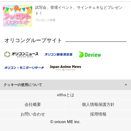
試写会、登壇イベント、サインチェキなどプレゼン
ト！
プレゼント特集
オリコングループサイト
クッキーの使用について
このサイトでは Cookie を使用して、ユーザーに合わせたコンテンツや広告の
elthaとは
表示、ソーシャル メディア機能の提供、広告の表示回数やクリック数の測定を
会社概要
個人情報保護方針
行っています。
また、ユーザーによるサイトの利用状況についても情報を収集し、ソーシャル
お問い合わせ
採用情報
メディアや広告配信、データ解析の各パートナーに提供しています。
各パートナーは、この情報とユーザーが各パートナーに提供した他の情報や、
© oricon ME inc.
ユーザーが各パートナーのサービスを使用したときに収集した他の情報を組み
合わせて使用することがあります。