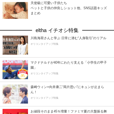
天使級に可愛い子供たち
ペットと子供の仲良しショット他、SNS話題キッズ
まとめ
eltha イチオシ特集
川島海荷さんと学ぶ 日常に潜む“人身取引”のリアル
オリコンタイアップ特集
マクドナルドが40年にわたり支える「小学生の甲子
園」
オリコンタイアップ特集
森崎ウィン×向井康二“両片思い”にキュンが止まら
ん！
オリコンタイアップ特集
お値段そのまま45％増量！ファミマ夏の大盤振る舞