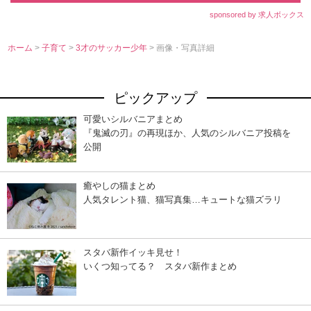
sponsored by 求人ボックス
ホーム
>
子育て
>
3才のサッカー少年
> 画像・写真詳細
ピックアップ
可愛いシルバニアまとめ
『鬼滅の刃』の再現ほか、人気のシルバニア投稿を
公開
癒やしの猫まとめ
人気タレント猫、猫写真集…キュートな猫ズラリ
スタバ新作イッキ見せ！
いくつ知ってる？ スタバ新作まとめ