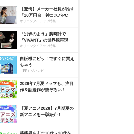
【驚愕】メーカー社員が推す
「10万円台」神コスパPC
オリコンタイアップ特集
「別班のよう」腕時計で
『VIVANT』の世界観再現
オリコンタイアップ特集
自販機にピッ！ですぐに買え
ちゃう
（PR）ジハンピ
2026年7月夏ドラマも、注目
作＆話題作が勢ぞろい！
【夏アニメ2026】7月期夏の
新アニメを一挙紹介！
芸能界を志す10代～20代を