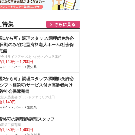
人特集
さらに見る
週1から可」調理スタッフ/調理師免許必
/日勤のみ/住宅型有料老人ホーム/社会保
完備
限会社ライフアップ/あったかハウス弐番館
1,140円～1,200円
バイト・パート / 愛知県
週2から可」調理スタッフ/調理師免許必
/シフト相談可/サービス付き高齢者向け
宅/社会保障完備
療法人悠山会/グランドファミリア植田
1,140円
バイト・パート / 愛知県
資格可の調理師/調理スタッフ
の園第二保育園
1,250円～1,400円