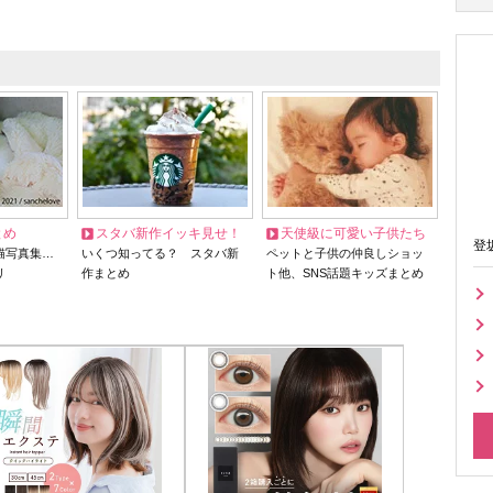
とめ
スタバ新作イッキ見せ！
天使級に可愛い子供たち
登
猫写真集…
いくつ知ってる？ スタバ新
ペットと子供の仲良しショッ
リ
作まとめ
ト他、SNS話題キッズまとめ