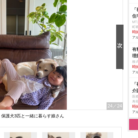
「
住
M
町椿
時給
アル
有
理
株
時給
アル
「
介
医
寿
24
／24
時給
アル
、保護犬3匹と一緒に暮らす娘さん