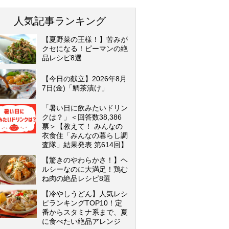
人気記事ランキング
【夏野菜の王様！】苦みが
クセになる！ピーマンの絶
品レシピ8選
【今日の献立】2026年8月
7日(金)「鯛茶漬け」
「暑い日に飲みたいドリン
クは？」＜回答数38,386
票＞【教えて！ みんなの
衣食住「みんなの暮らし調
査隊」結果発表 第614回】
【驚きのやわらかさ！】ヘ
ルシーなのに大満足！鶏む
ね肉の絶品レシピ8選
【冷やしうどん】人気レシ
ピランキングTOP10！定
番からスタミナ系まで、夏
に食べたい絶品アレンジ