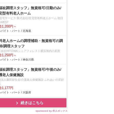
福祉調理スタッフ」無資格可/日勤のみ/
宅型有料老人ホーム
T居宅サービス 株式会社/住宅型有料老人ホーム 朝日
WEST
1,200円～
バイト・パート / 北海道
料老人ホームの調理補助・無資格可の調
師/調理スタッフ
式会社HITOWA シニアフォレスト横浜旭内の厨房
1,250円～
バイト・パート / 神奈川県
福祉調理スタッフ」無資格可/午後のみ/
護老人保健施設
療法人藤田好生会/介護老人保健施設 ふれあいの里好
苑
1,177円
バイト・パート / 大阪府
続きはこちら
sponsored by 求人ボックス