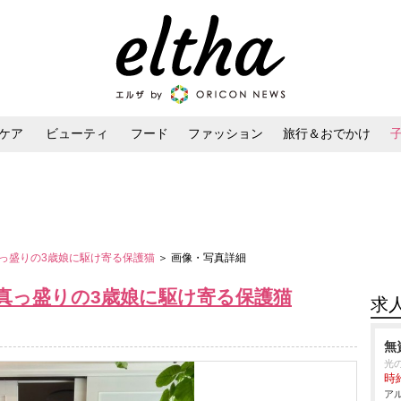
ケア
ビューティ
フード
ファッション
旅行＆おでかけ
ンケア
ダイエット・ボディケア
ヘアスタイル・ヘアアレンジ
っ盛りの3歳娘に駆け寄る保護猫
＞ 画像・写真詳細
真っ盛りの3歳娘に駆け寄る保護猫
求
無
光
時給
アル