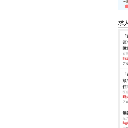
求
「
須
障
有
時給
アル
「
須
住
医
時給
アル
無
光
時給