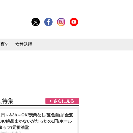
子育て
女性活躍
人特集
さらに見る
1日～&3h～OK/残業なし/髪色自由!金髪
OK/絶品まかないがたったの1円/ホール
タッフ/元祖油堂