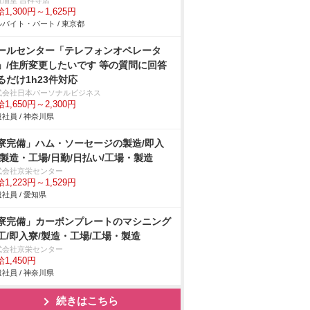
祖油堂 吉祥寺店
1,300円～1,625円
バイト・パート / 東京都
ールセンター「テレフォンオペレータ
」/住所変更したいです 等の質問に回答
るだけ1h23件対応
式会社日本パーソナルビジネス
1,650円～2,300円
社員 / 神奈川県
寮完備」ハム・ソーセージの製造/即入
/製造・工場/日勤/日払い/工場・製造
式会社京栄センター
1,223円～1,529円
社員 / 愛知県
寮完備」カーボンプレートのマシニング
工/即入寮/製造・工場/工場・製造
式会社京栄センター
1,450円
社員 / 神奈川県
続きはこちら