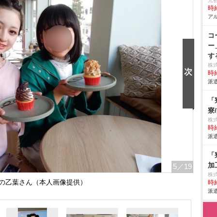
元
時給
アル
コ
ー
す
株
時給
派遣
「
寮
株
時給
派遣
「
加
5
／19
株
の乙葉さん（本人画像提供）
時給
派遣