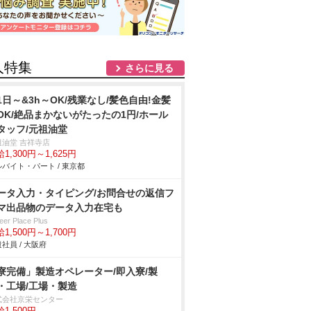
人特集
さらに見る
1日～&3h～OK/残業なし/髪色自由!金髪
OK/絶品まかないがたったの1円/ホール
タッフ/元祖油堂
祖油堂 吉祥寺店
1,300円～1,625円
バイト・パート / 東京都
ータ入力・タイピング/お問合せの返信フ
マ出品物のデータ入力在宅も
eer Place Plus
1,500円～1,700円
社員 / 大阪府
寮完備」製造オペレーター/即入寮/製
・工場/工場・製造
式会社京栄センター