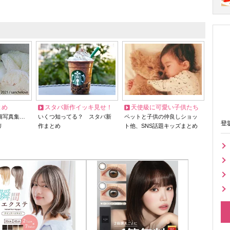
とめ
スタバ新作イッキ見せ！
天使級に可愛い子供たち
猫写真集…
いくつ知ってる？ スタバ新
ペットと子供の仲良しショッ
登
リ
作まとめ
ト他、SNS話題キッズまとめ