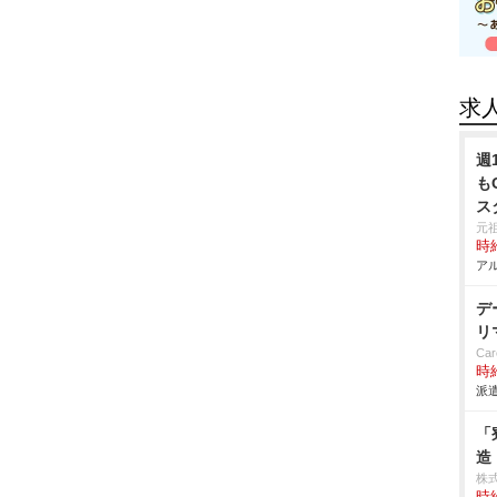
求
週
も
ス
元
時給
アル
デ
リ
Car
時給
派遣
「
造
株