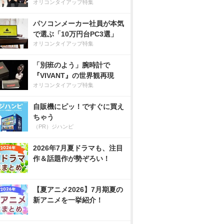
オリコンタイアップ特集
パソコンメーカー社員が本気
で選ぶ「10万円台PC3選」
オリコンタイアップ特集
「別班のよう」腕時計で
『VIVANT』の世界観再現
オリコンタイアップ特集
自販機にピッ！ですぐに買え
ちゃう
（PR）ジハンピ
2026年7月夏ドラマも、注目
作＆話題作が勢ぞろい！
【夏アニメ2026】7月期夏の
新アニメを一挙紹介！