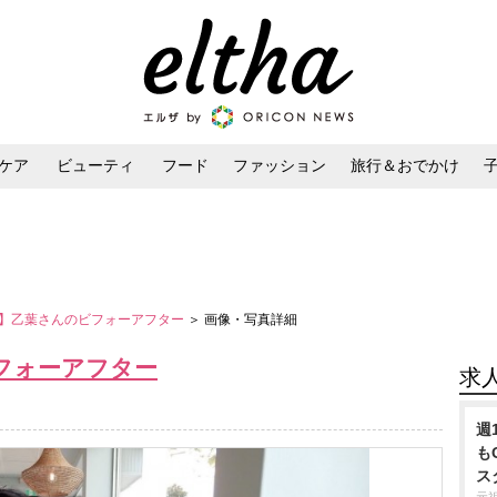
ケア
ビューティ
フード
ファッション
旅行＆おでかけ
ンケア
ダイエット・ボディケア
ヘアスタイル・ヘアアレンジ
】乙葉さんのビフォーアフター
＞ 画像・写真詳細
フォーアフター
求
週
も
ス