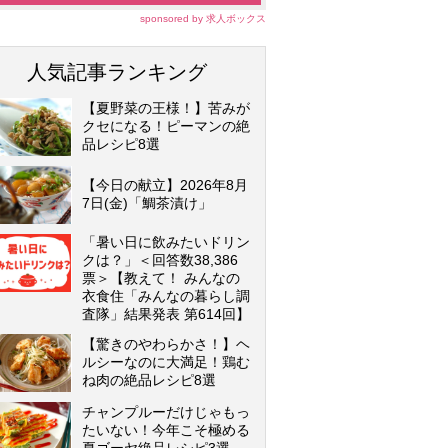
sponsored by 求人ボックス
人気記事ランキング
【夏野菜の王様！】苦みが
クセになる！ピーマンの絶
品レシピ8選
【今日の献立】2026年8月
7日(金)「鯛茶漬け」
「暑い日に飲みたいドリン
クは？」＜回答数38,386
票＞【教えて！ みんなの
衣食住「みんなの暮らし調
査隊」結果発表 第614回】
【驚きのやわらかさ！】ヘ
ルシーなのに大満足！鶏む
ね肉の絶品レシピ8選
チャンプルーだけじゃもっ
たいない！今年こそ極める