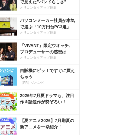
で見えた”バンドらしさ”
オリコンタイアップ特集
パソコンメーカー社員が本気
で選ぶ「10万円台PC3選」
オリコンタイアップ特集
『VIVANT』限定ウオッチ、
プロデューサーの感想は
オリコンタイアップ特集
自販機にピッ！ですぐに買え
ちゃう
（PR）ジハンピ
2026年7月夏ドラマも、注目
作＆話題作が勢ぞろい！
【夏アニメ2026】7月期夏の
新アニメを一挙紹介！