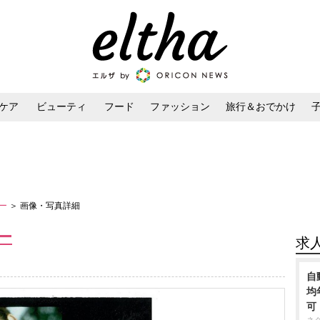
ケア
ビューティ
フード
ファッション
旅行＆おでかけ
ンケア
ダイエット・ボディケア
ヘアスタイル・ヘアアレンジ
リー
＞ 画像・写真詳細
ー
求
自
均
可