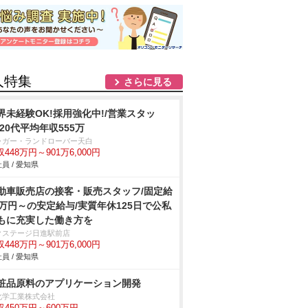
人特集
さらに見る
界未経験OK!採用強化中!/営業スタッ
/20代平均年収555万
ャガー・ランドローバー天白
448万円～901万6,000円
員 / 愛知県
動車販売店の接客・販売スタッフ/固定給
2万円～の安定給与/実質年休125日で公私
もに充実した働き方を
クステージ日進駅前店
448万円～901万6,000円
員 / 愛知県
粧品原料のアプリケーション開発
化学工業株式会社