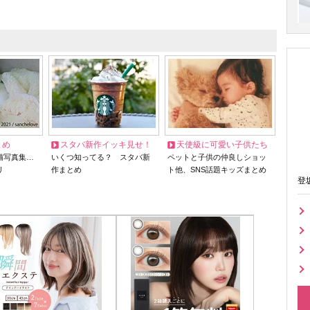
とめ
スタバ新作イッキ見せ！
天使級に可愛い子供たち
猫写真集…
いくつ知ってる？ スタバ新
ペットと子供の仲良しショッ
リ
作まとめ
ト他、SNS話題キッズまとめ
登