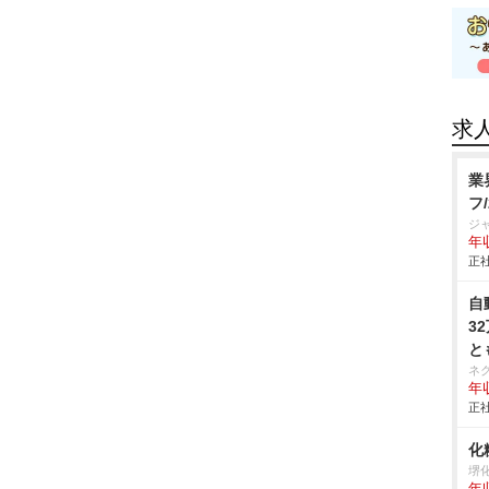
求
業
フ
ジ
年収
正社
自
3
と
ネ
年収
正社
化
堺