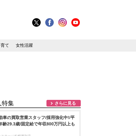
子育て
女性活躍
人特集
さらに見る
動車の買取営業スタッフ/採用強化中!/平
年齢29.3歳/固定給で年収800万円以上も