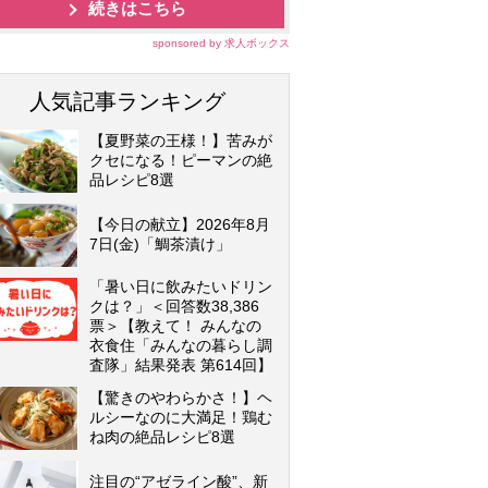
続きはこちら
sponsored by 求人ボックス
人気記事ランキング
【夏野菜の王様！】苦みが
クセになる！ピーマンの絶
品レシピ8選
【今日の献立】2026年8月
7日(金)「鯛茶漬け」
「暑い日に飲みたいドリン
クは？」＜回答数38,386
票＞【教えて！ みんなの
衣食住「みんなの暮らし調
査隊」結果発表 第614回】
【驚きのやわらかさ！】ヘ
ルシーなのに大満足！鶏む
ね肉の絶品レシピ8選
注目の“アゼライン酸”、新