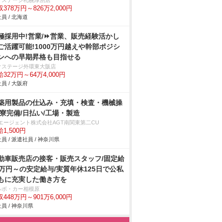
クステージ札幌厚別店
378万円～826万2,000円
員 / 北海道
極採用中!営業/⏩️営業、販売経験活かし
ご活躍可能!1000万円越えや幹部ポジシ
ンへの早期昇格も目指せる
クステージ外環東大阪店
32万円～64万4,000円
員 / 大阪府
築用製品の仕込み・充填・検査・機械操
/寮完備/日払い/工場・製造
Tエージェント株式会社AGT南関東第二CU
1,500円
員 / 派遣社員 / 神奈川県
動車販売店の接客・販売スタッフ/固定給
2万円～の安定給与/実質年休125日で公私
もに充実した働き方を
ルボ・カー相模原
448万円～901万6,000円
員 / 神奈川県