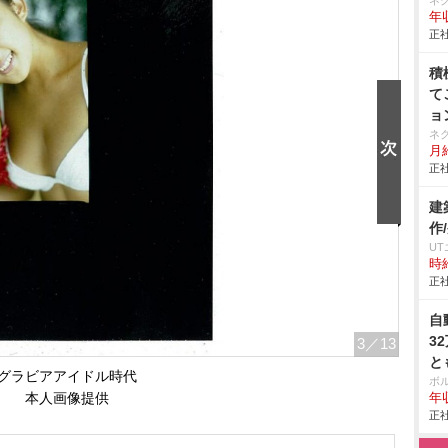
ネ
年収
正社
積
て
ョ
ネ
月給
正社
建
作
U
時給
正社
自
3
3
／13
と
グラビアアイドル時代
ボ
本人画像提供
年収
正社