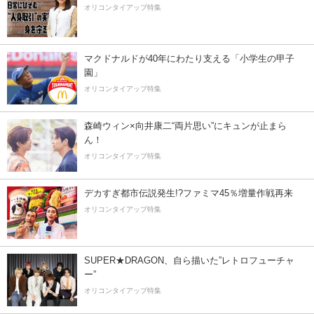
オリコンタイアップ特集
マクドナルドが40年にわたり支える「小学生の甲子
園」
オリコンタイアップ特集
森崎ウィン×向井康二“両片思い”にキュンが止まら
ん！
オリコンタイアップ特集
デカすぎ都市伝説発生!?ファミマ45％増量作戦再来
オリコンタイアップ特集
SUPER★DRAGON、自ら描いた”レトロフューチャ
ー”
オリコンタイアップ特集