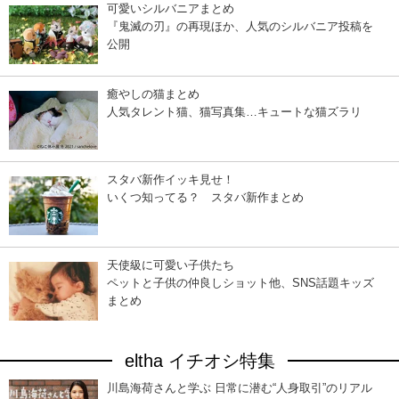
可愛いシルバニアまとめ
『鬼滅の刃』の再現ほか、人気のシルバニア投稿を
公開
癒やしの猫まとめ
人気タレント猫、猫写真集…キュートな猫ズラリ
スタバ新作イッキ見せ！
いくつ知ってる？ スタバ新作まとめ
天使級に可愛い子供たち
ペットと子供の仲良しショット他、SNS話題キッズ
まとめ
eltha イチオシ特集
川島海荷さんと学ぶ 日常に潜む“人身取引”のリアル