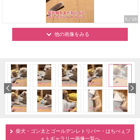
5
／18
他の画像をみる
柴犬・ゴン太とゴールデンレトリバー・はちべぇフ
ォトギャラリー画像一覧へ