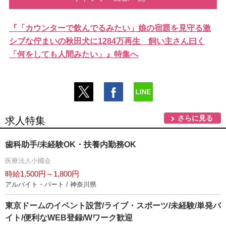
『「カウンターで飲んでるみたい」娘の宿題を見守る激
シブな佇まいの秋田犬に1284万再生 飼い主さん曰く
「何をしても人間みたい」』特集へ
さらに見る
求人特集
歯科助手/未経験OK・扶養内勤務OK
医療法人小國会
時給1,500円～1,800円
アルバイト・パート / 神奈川県
東京ドームのイベント設営/ライブ・スポーツ/未経験/単発バ
イト/便利なWEB登録/Wワーク歓迎