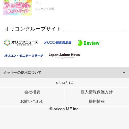
ト！
プレゼント特集
オリコングループサイト
クッキーの使用について
このサイトでは Cookie を使用して、ユーザーに合わせたコンテンツや広告の
elthaとは
表示、ソーシャル メディア機能の提供、広告の表示回数やクリック数の測定を
会社概要
個人情報保護方針
行っています。
また、ユーザーによるサイトの利用状況についても情報を収集し、ソーシャル
お問い合わせ
採用情報
メディアや広告配信、データ解析の各パートナーに提供しています。
各パートナーは、この情報とユーザーが各パートナーに提供した他の情報や、
© oricon ME inc.
ユーザーが各パートナーのサービスを使用したときに収集した他の情報を組み
合わせて使用することがあります。