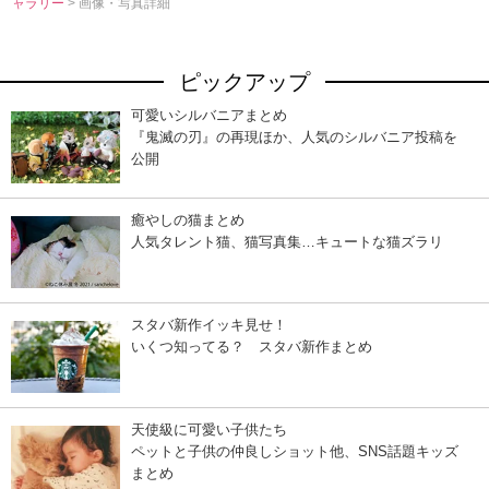
ャラリー
> 画像・写真詳細
ピックアップ
可愛いシルバニアまとめ
『鬼滅の刃』の再現ほか、人気のシルバニア投稿を
公開
癒やしの猫まとめ
人気タレント猫、猫写真集…キュートな猫ズラリ
スタバ新作イッキ見せ！
いくつ知ってる？ スタバ新作まとめ
天使級に可愛い子供たち
ペットと子供の仲良しショット他、SNS話題キッズ
まとめ