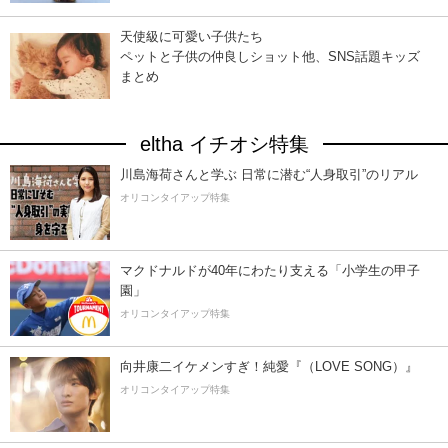
天使級に可愛い子供たち
ペットと子供の仲良しショット他、SNS話題キッズ
まとめ
eltha イチオシ特集
川島海荷さんと学ぶ 日常に潜む“人身取引”のリアル
オリコンタイアップ特集
マクドナルドが40年にわたり支える「小学生の甲子
園」
オリコンタイアップ特集
向井康二イケメンすぎ！純愛『（LOVE SONG）』
オリコンタイアップ特集