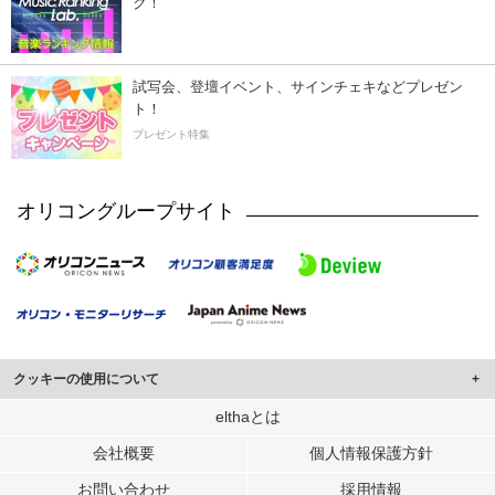
ク！
試写会、登壇イベント、サインチェキなどプレゼン
ト！
プレゼント特集
オリコングループサイト
クッキーの使用について
このサイトでは Cookie を使用して、ユーザーに合わせたコンテンツや広告の
elthaとは
表示、ソーシャル メディア機能の提供、広告の表示回数やクリック数の測定を
会社概要
個人情報保護方針
行っています。
また、ユーザーによるサイトの利用状況についても情報を収集し、ソーシャル
お問い合わせ
採用情報
メディアや広告配信、データ解析の各パートナーに提供しています。