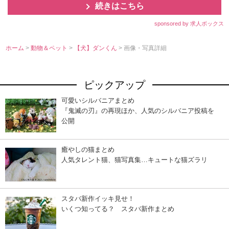
続きはこちら
sponsored by 求人ボックス
ホーム
>
動物＆ペット
>
【犬】ダンくん
> 画像・写真詳細
ピックアップ
可愛いシルバニアまとめ
『鬼滅の刃』の再現ほか、人気のシルバニア投稿を
公開
癒やしの猫まとめ
人気タレント猫、猫写真集…キュートな猫ズラリ
スタバ新作イッキ見せ！
いくつ知ってる？ スタバ新作まとめ