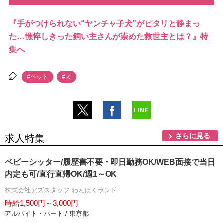
『手がつけられない“ヤンチャ子犬”がピタリと静まっ
た…憔悴しきった飼い主さんが崇めた救世主とは？』特
集へ
#ペット
#犬
さらに見る
求人特集
ベビーシッター/履歴書不要・即日勤務OK/WEB面接で当日
内定も可/直行直帰OK/週1～OK
株式会社アズスタッフ わんぱくランド
時給1,500円～3,000円
アルバイト・パート / 東京都