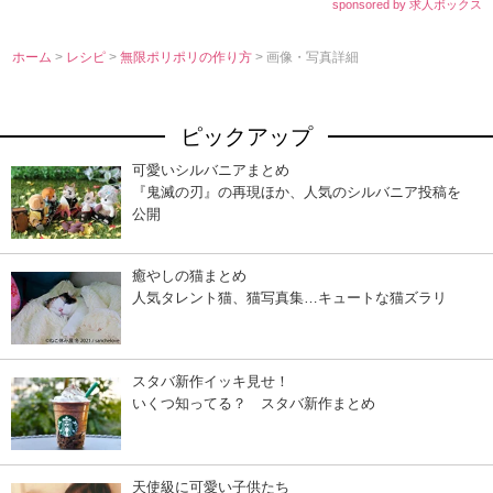
sponsored by 求人ボックス
ホーム
>
レシピ
>
無限ポリポリの作り方
> 画像・写真詳細
ピックアップ
可愛いシルバニアまとめ
『鬼滅の刃』の再現ほか、人気のシルバニア投稿を
公開
癒やしの猫まとめ
人気タレント猫、猫写真集…キュートな猫ズラリ
スタバ新作イッキ見せ！
いくつ知ってる？ スタバ新作まとめ
天使級に可愛い子供たち