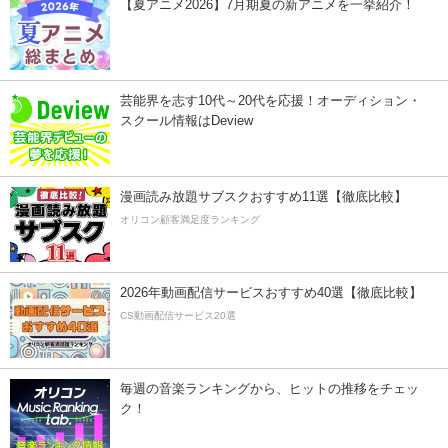
【夏アニメ2026】7月期夏の新アニメを一挙紹介！
芸能界を志す10代～20代を応援！オーディション・
スクール情報はDeview
漫画読み放題サブスクおすすめ11選【徹底比較】
オリコン顧客満足度ランキング
2026年動画配信サービスおすすめ40選【徹底比較】
CS動画配信サービス20選
毎週の音楽ランキングから、ヒットの推移をチェッ
ク！