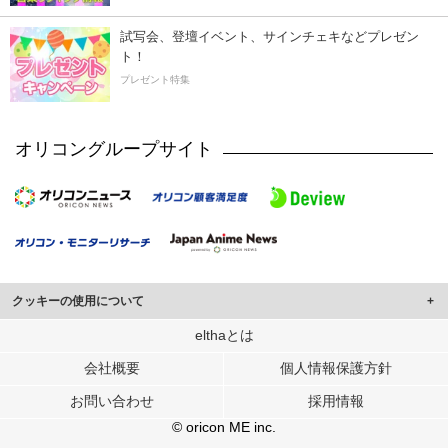
試写会、登壇イベント、サインチェキなどプレゼン
ト！
プレゼント特集
オリコングループサイト
クッキーの使用について
このサイトでは Cookie を使用して、ユーザーに合わせたコンテンツや広告の
elthaとは
表示、ソーシャル メディア機能の提供、広告の表示回数やクリック数の測定を
会社概要
個人情報保護方針
行っています。
また、ユーザーによるサイトの利用状況についても情報を収集し、ソーシャル
お問い合わせ
採用情報
メディアや広告配信、データ解析の各パートナーに提供しています。
各パートナーは、この情報とユーザーが各パートナーに提供した他の情報や、
© oricon ME inc.
ユーザーが各パートナーのサービスを使用したときに収集した他の情報を組み