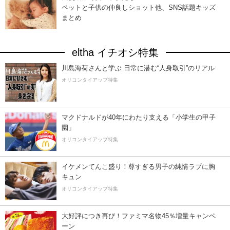
ペットと子供の仲良しショット他、SNS話題キッズ
まとめ
eltha イチオシ特集
川島海荷さんと学ぶ 日常に潜む“人身取引”のリアル
オリコンタイアップ特集
マクドナルドが40年にわたり支える「小学生の甲子
園」
オリコンタイアップ特集
イケメンてんこ盛り！尊すぎる男子の純情ラブに胸
キュン
オリコンタイアップ特集
大好評につき再び！ファミマ名物45％増量キャンペ
ーン