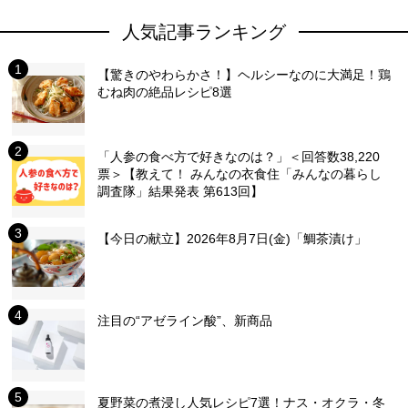
人気記事ランキング
【驚きのやわらかさ！】ヘルシーなのに大満足！鶏
むね肉の絶品レシピ8選
「人参の食べ方で好きなのは？」＜回答数38,220
票＞【教えて！ みんなの衣食住「みんなの暮らし
調査隊」結果発表 第613回】
【今日の献立】2026年8月7日(金)「鯛茶漬け」
注目の“アゼライン酸”、新商品
夏野菜の煮浸し人気レシピ7選！ナス・オクラ・冬