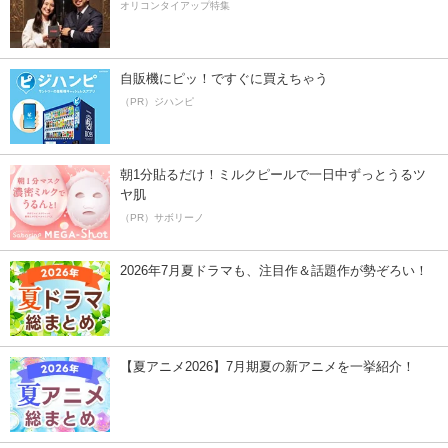
オリコンタイアップ特集
自販機にピッ！ですぐに買えちゃう
（PR）ジハンピ
朝1分貼るだけ！ミルクピールで一日中ずっとうるツ
ヤ肌
（PR）サボリーノ
2026年7月夏ドラマも、注目作＆話題作が勢ぞろい！
【夏アニメ2026】7月期夏の新アニメを一挙紹介！