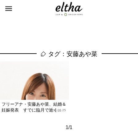
タグ：安藤あや菜
フリーアナ・安藤あや菜、結婚＆
妊娠発表 すでに臨月で近く...
2014.06.25
1/1