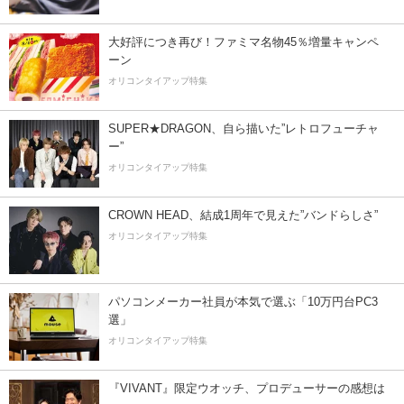
大好評につき再び！ファミマ名物45％増量キャンペ
ーン
オリコンタイアップ特集
SUPER★DRAGON、自ら描いた”レトロフューチャ
ー”
オリコンタイアップ特集
CROWN HEAD、結成1周年で見えた”バンドらしさ”
オリコンタイアップ特集
パソコンメーカー社員が本気で選ぶ「10万円台PC3
選」
オリコンタイアップ特集
『VIVANT』限定ウオッチ、プロデューサーの感想は