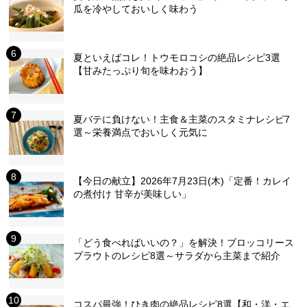
瓜を冷やしておいしく味わう
夏といえばコレ！トウモロコシの絶品レシピ3選
【甘みたっぷり旬を味わおう】
夏バテに負けない！主食＆主菜のスタミナレシピ7
選～栄養満点でおいしく元気に
【今日の献立】2026年7月23日(木)「定番！カレイ
の煮付け 甘辛が美味しい」
「どう食べればいいの？」を解決！ブロッコリース
プラウトのレシピ8選～サラダから主菜まで紹介
コスパ最強！ひき肉の絶品レシピ8選【和・洋・エ