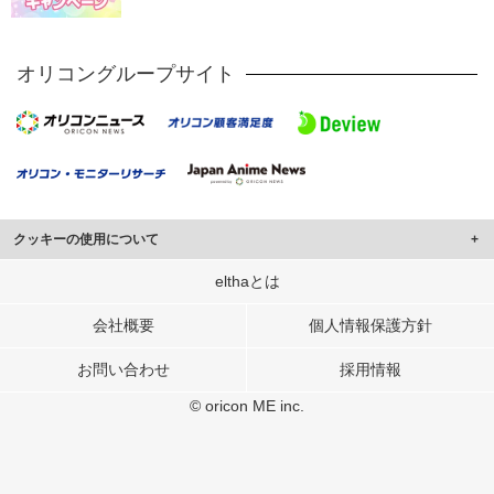
オリコングループサイト
クッキーの使用について
このサイトでは Cookie を使用して、ユーザーに合わせたコンテンツや広告の
elthaとは
表示、ソーシャル メディア機能の提供、広告の表示回数やクリック数の測定を
行っています。
会社概要
個人情報保護方針
また、ユーザーによるサイトの利用状況についても情報を収集し、ソーシャル
お問い合わせ
採用情報
メディアや広告配信、データ解析の各パートナーに提供しています。
各パートナーは、この情報とユーザーが各パートナーに提供した他の情報や、
© oricon ME inc.
ユーザーが各パートナーのサービスを使用したときに収集した他の情報を組み
合わせて使用することがあります。