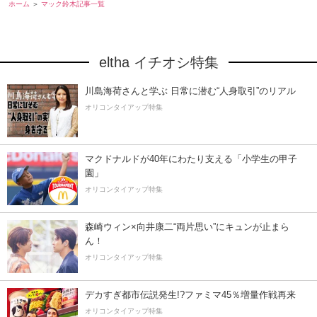
ホーム
マック鈴木記事一覧
eltha イチオシ特集
川島海荷さんと学ぶ 日常に潜む“人身取引”のリアル
オリコンタイアップ特集
マクドナルドが40年にわたり支える「小学生の甲子
園」
オリコンタイアップ特集
森崎ウィン×向井康二“両片思い”にキュンが止まら
ん！
オリコンタイアップ特集
デカすぎ都市伝説発生!?ファミマ45％増量作戦再来
オリコンタイアップ特集