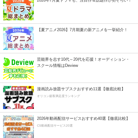
2026年7月夏ドラマも、注目作＆話題作が勢ぞろい！
【夏アニメ2026】7月期夏の新アニメを一挙紹介！
芸能界を志す10代～20代を応援！オーディション・
スクール情報はDeview
漫画読み放題サブスクおすすめ11選【徹底比較】
オリコン顧客満足度ランキング
2026年動画配信サービスおすすめ40選【徹底比較】
CS動画配信サービス20選