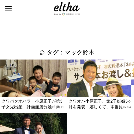
タグ：マック鈴木
クワバタオハラ・小原正子が第3
クワオハ小原正子、第2子妊娠5ヶ
子女児出産 計画無痛分娩「ス...
月を発表「嬉しくて、本当に...
2019.08.11
2016.07.04