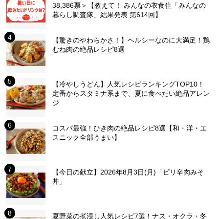
38,386票＞【教えて！ みんなの衣食住「みんなの
暮らし調査隊」結果発表 第614回】
【驚きのやわらかさ！】ヘルシーなのに大満足！鶏
むね肉の絶品レシピ8選
【冷やしうどん】人気レシピランキングTOP10！
定番からスタミナ系まで、夏に食べたい絶品アレン
ジ
コスパ最強！ひき肉の絶品レシピ8選【和・洋・エ
スニック全部うまい】
【今日の献立】2026年8月3日(月)「ピリ辛肉みそ
丼」
夏野菜の煮浸し人気レシピ7選！ナス・オクラ・冬