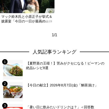
マック鈴木氏と小原正子が挙式＆
披露宴「今日の一日が最高の...
2014.10.23
1/1
人気記事ランキング
【夏野菜の王様！】苦みがクセになる！ピーマンの
絶品レシピ8選
【今日の献立】2026年8月7日(金)「鯛茶漬け」
「暑い日に飲みたいドリンクは？」＜回答数