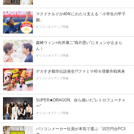
マクドナルドが40年にわたり支える「小学生の甲子
園」
オリコンタイアップ特集
森崎ウィン×向井康二“両片思い”にキュンが止まら
ん！
オリコンタイアップ特集
デカすぎ都市伝説発生!?ファミマ45％増量作戦再来
オリコンタイアップ特集
SUPER★DRAGON、自ら描いた”レトロフューチャ
ー”
オリコンタイアップ特集
パソコンメーカー社員が本気で選ぶ「10万円台PC3