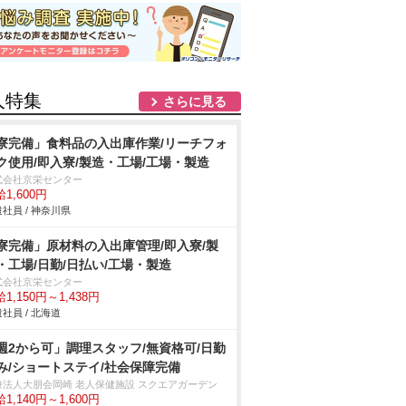
人特集
さらに見る
寮完備」食料品の入出庫作業/リーチフォ
ク使用/即入寮/製造・工場/工場・製造
式会社京栄センター
1,600円
社員 / 神奈川県
寮完備」原材料の入出庫管理/即入寮/製
・工場/日勤/日払い/工場・製造
式会社京栄センター
1,150円～1,438円
社員 / 北海道
週2から可」調理スタッフ/無資格可/日勤
み/ショートステイ/社会保障完備
療法人大朋会岡崎 老人保健施設 スクエアガーデン
1,140円～1,600円