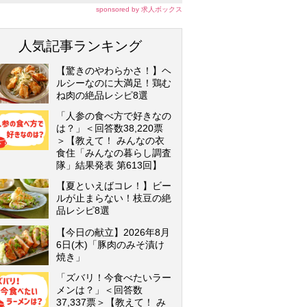
sponsored by 求人ボックス
人気記事ランキング
【驚きのやわらかさ！】ヘ
ルシーなのに大満足！鶏む
ね肉の絶品レシピ8選
「人参の食べ方で好きなの
は？」＜回答数38,220票
＞【教えて！ みんなの衣
食住「みんなの暮らし調査
隊」結果発表 第613回】
【夏といえばコレ！】ビー
ルが止まらない！枝豆の絶
品レシピ8選
【今日の献立】2026年8月
6日(木)「豚肉のみそ漬け
焼き」
「ズバリ！今食べたいラー
メンは？」＜回答数
37,337票＞【教えて！ み