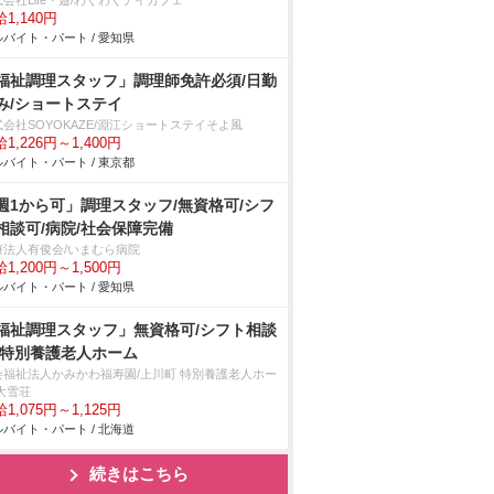
会社Life・遊/わくわくデイカフェ
1,140円
バイト・パート / 愛知県
福祉調理スタッフ」調理師免許必須/日勤
み/ショートステイ
式会社SOYOKAZE/淵江ショートステイそよ風
1,226円～1,400円
バイト・パート / 東京都
週1から可」調理スタッフ/無資格可/シフ
相談可/病院/社会保障完備
療法人有俊会/いまむら病院
1,200円～1,500円
バイト・パート / 愛知県
福祉調理スタッフ」無資格可/シフト相談
/特別養護老人ホーム
会福祉法人かみかわ福寿園/上川町 特別養護老人ホー
大雪荘
1,075円～1,125円
バイト・パート / 北海道
続きはこちら