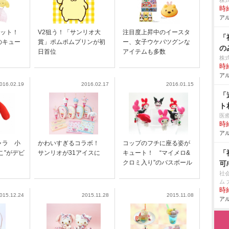
株式
時給
アル
カット！
V2狙う！「サンリオ大
注目度上昇中のイースタ
「
のキュー
賞」ポムポムプリンが初
ー、女子ウケバツグンな
の
日首位
アイテムも多数
株
時給
アル
016.02.19
2016.02.17
2016.01.15
「
ト
医
時給
アル
ャラ 小
かわいすぎるコラボ！
コップのフチに座る姿が
「
こ”がデビ
サンリオが31アイスに
キュート！ “マイメロ&
クロミ入り”のバスボール
可
社
ム 
時給
015.12.24
2015.11.28
2015.11.08
アル