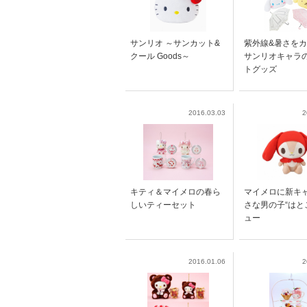
サンリオ ～サンカット&
紫外線&暑さを
クール Goods～
サンリオキャラ
トグッズ
2016.03.03
2
キティ＆マイメロの春ら
マイメロに新キ
しいティーセット
さな男の子“はと
ュー
2016.01.06
2