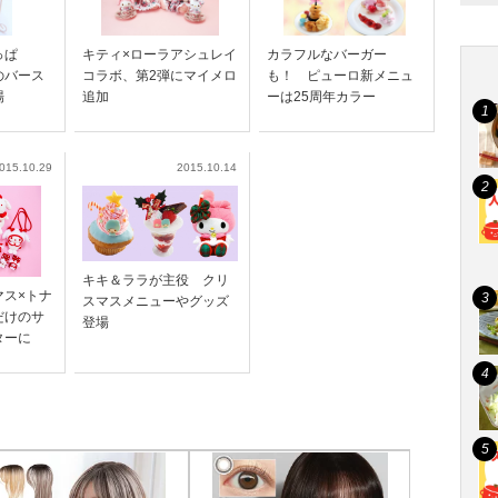
っぱ
キティ×ローラアシュレイ
カラフルなバーガー
のバース
コラボ、第2弾にマイメロ
も！ ピューロ新メニュ
場
追加
ーは25周年カラー
015.10.29
2015.10.14
キキ＆ララが主役 クリ
マス×トナ
スマスメニューやグッズ
だけのサ
登場
ターに