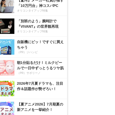
【驚愕】メーカー社員が推す
「10万円台」神コスパPC
オリコンタイアップ特集
「別班のよう」腕時計で
『VIVANT』の世界観再現
オリコンタイアップ特集
自販機にピッ！ですぐに買え
ちゃう
（PR）ジハンピ
朝1分貼るだけ！ミルクピー
ルで一日中ずっとうるツヤ肌
（PR）サボリーノ
2026年7月夏ドラマも、注目
作＆話題作が勢ぞろい！
【夏アニメ2026】7月期夏の
新アニメを一挙紹介！