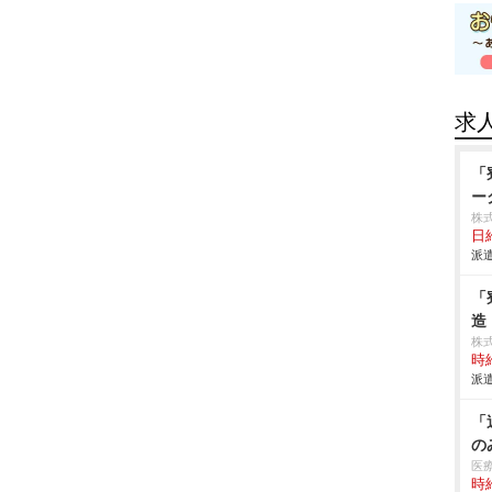
求
「
ー
株
日給
派遣
「
造
株
時給
派遣
「
の
医
時給