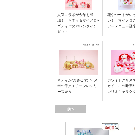
人気コラボが今年も登
花やハートがい
場！ キティ＆マイメロ×
い！ マイメロ
ゴディバのバレンタイン
デーメニュー登
ギフト
2015.11.05
2
キティが“おさる”に!？ 来
ホワイトクリス
年の干支モチーフのシリ
カイ この時期
ーズ続々
ンリオキャラク
前へ